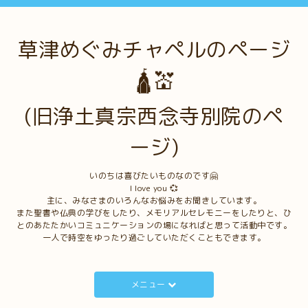
草津めぐみチャペルのページ
🛕💒
(旧浄土真宗西念寺別院のペ
ージ)
いのちは喜びたいものなのです🤗
I love you 💞
主に、みなさまのいろんなお悩みをお聞きしています。
また聖書や仏典の学びをしたり、メモリアルセレモニーをしたりと、ひ
とのあたたかいコミュニケーションの場になればと思って活動中です。
一人で時空をゆったり過ごしていただくこともできます。
メニュー