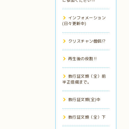
ご参加ください‼️
インフォメーション
(日々更新中)
クリスチャン僧侶⁉️
再生後の役割‼️
教行証文類（全）前
半正信偈まで。
教行証文類(全)中
教行証文類（全）下