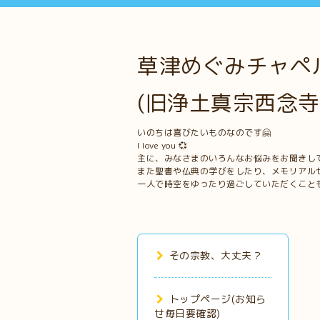
草津めぐみチャペル
(旧浄土真宗西念寺
いのちは喜びたいものなのです🤗
I love you 💞
主に、みなさまのいろんなお悩みをお聞きし
また聖書や仏典の学びをしたり、メモリアル
一人で時空をゆったり過ごしていただくこと
その宗教、大丈夫？
トップページ(お知ら
せ毎日要確認)