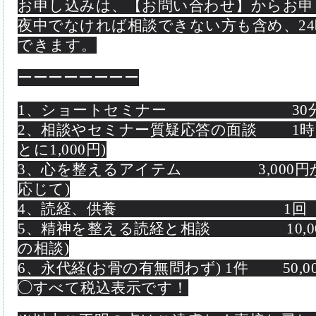
お申し込みは、【お問い合わせ】から
夜中でなければ相談できない方も含め、2
できます。
ーーーーーーーー
1、
ショートセミナー 30分 1
2、相談やセミナー質疑応答の面談 1時間 
とに1,000円)
3、心を整えるアイテム 3,000円から5
応じて)
4、読経、供養 1回 5,0
5、精神を整える読経と相談 10,000
の相談)
6、永代経(お骨の有無問わず)
1件 50,0
◯すべて税込表示です！