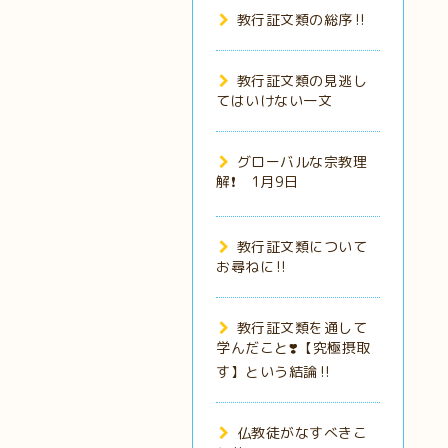
教行証文類の総序‼️
教行証文類の見逃し
てはいけない一文
グローバルな宗教理
解❗️ 1月9日
教行証文類について
お尋ねに‼️
教行証文類を通して
学んだこと❣️【究極摂取
す】という結論‼️
仏教徒がなすべきこ