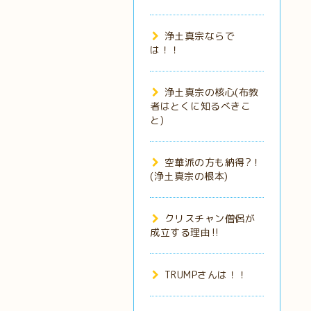
浄土真宗ならで
は！！
浄土真宗の核心(布教
者はとくに知るべきこ
と)
空華派の方も納得?！
(浄土真宗の根本)
クリスチャン僧侶が
成立する理由‼️
TRUMPさんは！！