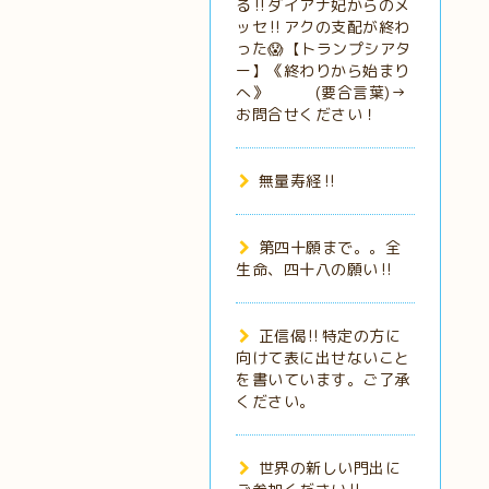
る‼️ダイアナ妃からのメ
ッセ‼️アクの支配が終わ
った😱【トランプシアタ
ー】《終わりから始まり
へ》 (要合言葉)→
お問合せください！
無量寿経‼️
第四十願まで。。全
生命、四十八の願い‼️
正信偈‼️特定の方に
向けて表に出せないこと
を書いています。ご了承
ください。
世界の新しい門出に