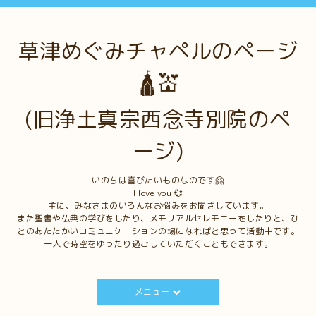
草津めぐみチャペルのページ
🛕💒
(旧浄土真宗西念寺別院のペ
ージ)
いのちは喜びたいものなのです🤗
I love you 💞
主に、みなさまのいろんなお悩みをお聞きしています。
また聖書や仏典の学びをしたり、メモリアルセレモニーをしたりと、ひ
とのあたたかいコミュニケーションの場になればと思って活動中です。
一人で時空をゆったり過ごしていただくこともできます。
メニュー