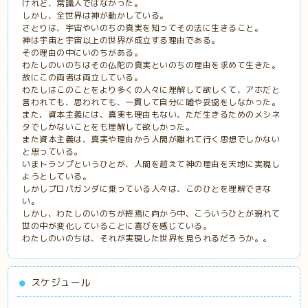
けれど、常識人ではなかった。
しかし、全世界は神が動かしている。
さとりは、宇宙やいのちの真実を知ってその法に生きること。
神は宇宙と宇宙以上の世界が成立する理由である。
その理由の中にいのちがある。
わたしのいのちはその仏陀の真実といのちの理由を求めて生きた。
故にこの両者は両立している。
わたしはこのことをより多くの人々に理解して欲しくて、アホだと
言われても、思われても、一貫して自分に嘘や妥協をしなかった。
また、資本主義には、真実も理由もない、ただ生きるためのメシネ
タでしかないことをも理解して欲しかった。
また資本主義は、真実や理由から人間が離れて行く思想でしかない
と思っている。
いまトランプというひとが、人間を超えて神の理由を天地に実現し
ようとしている。
しかしプロパガンダに乗っている人々は、このひとを理解できな
い。
しかし、わたしのいのちが終焉に向かう中、こういうひとが現れて
世の中が変化していることに喜びを感じている。
わたしのいのちは、それが実現した世界を見られるだろうか。。
スケジュール