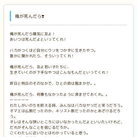
俺が死んだら❣️
俺が死んだら陽気に友よ！
あいつは死んだよといってくれ！
バカがつくほど自分にウソをつかずに生きたやつ。
誰かに聞かれたら、そういってくれ！
俺が死んだら、友よ若い子たちに、
生きていくのが下手なやつはこんなもんだといってくれ！
昨日と明日のそのなかで、ひとの命は風まかせ。。
俺が死んだら、何事もなかったように済ませておくれ。。
ーーーーー
わたしがいのちを終える時、みんなはバカなヤツだと笑うだろう。
オマエは仏教だったのか、キリスト教だったのかとあざけるだろ
う。
オレはそんな狭いところにはいなかったんだよといいたいけれど、
だれがそんなことを信じるだろか。
ごくわたしに近いひとはわかっていると思う。