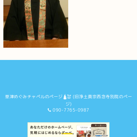
草津めぐみチャペルのページ🛕💒 (旧浄土真宗西念寺別院のペー
ジ)
090-7765-0987