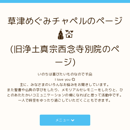
草津めぐみチャペルのページ
🛕💒
(旧浄土真宗西念寺別院のペ
ージ)
いのちは喜びたいものなのです🤗
I love you 💞
主に、みなさまのいろんなお悩みをお聞きしています。
また聖書や仏典の学びをしたり、メモリアルセレモニーをしたりと、ひ
とのあたたかいコミュニケーションの場になればと思って活動中です。
一人で時空をゆったり過ごしていただくこともできます。
メニュー