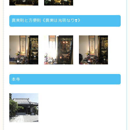
真実則と方便則《真実は光明なり❣️》
本寺