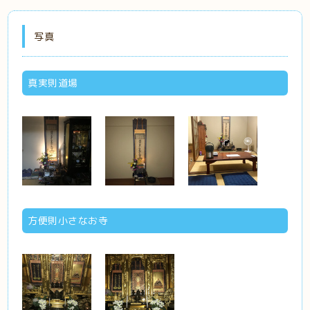
写真
真実則道場
方便則小さなお寺