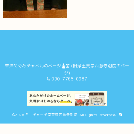
草津めぐみチャペルのページ🛕💒 (旧浄土真宗西念寺別院のペー
ジ)
090-7765-0987
©2026
ミニチャーチ南草津西念寺別院
. All Rights Reserved.