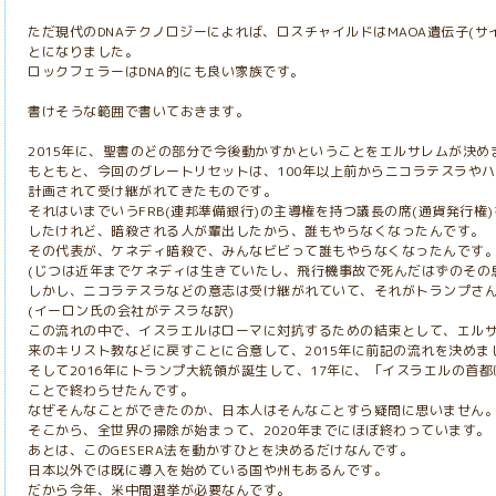
ただ現代のDNAテクノロジーによれば、ロスチャイルドはMAOA遺伝子(
とになりました。
ロックフェラーはDNA的にも良い家族です。
書けそうな範囲で書いておきます。
2015年に、聖書のどの部分で今後動かすかということをエルサレムが決め
もともと、今回のグレートリセットは、100年以上前からニコラテスラや
計画されて受け継がれてきたものです。
それはいまでいうFRB(連邦準備銀行)の主導権を持つ議長の席(通貨発行権
したけれど、暗殺される人が輩出したから、誰もやらなくなったんです。
その代表が、ケネディ暗殺で、みんなビビって誰もやらなくなったんです
(じつは近年までケネディは生きていたし、飛行機事故で死んだはずのその
しかし、ニコラテスラなどの意志は受け継がれていて、それがトランプさ
(イーロン氏の会社がテスラな訳)
この流れの中で、イスラエルはローマに対抗するための結束として、エル
来のキリスト教などに戻すことに合意して、2015年に前記の流れを決めま
そして2016年にトランプ大統領が誕生して、17年に、「イスラエルの首都
ことで終わらせたんです。
なぜそんなことができたのか、日本人はそんなことすら疑問に思いません
そこから、全世界の掃除が始まって、2020年までにほぼ終わっています。
あとは、このGESERA法を動かすひとを決めるだけなんです。
日本以外では既に導入を始めている国や州もあるんです。
だから今年、米中間選挙が必要なんです。