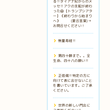
る‼️ダイアナ妃からのメ
ッセ‼️アクの支配が終わ
った😱【トランプシアタ
ー】《終わりから始まり
へ》 (要合言葉)→
お問合せください！
無量寿経‼️
第四十願まで。。全
生命、四十八の願い‼️
正信偈‼️特定の方に
向けて表に出せないこと
を書いています。ご了承
ください。
世界の新しい門出に