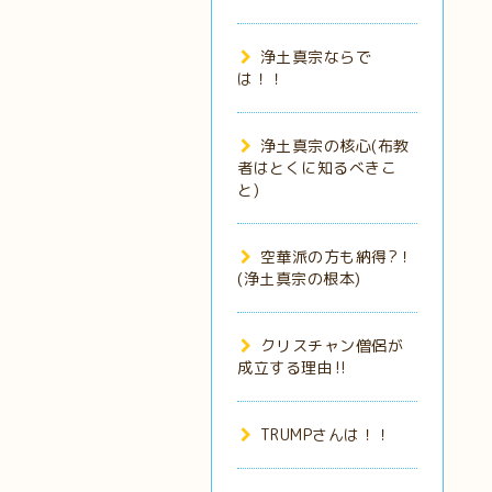
浄土真宗ならで
は！！
浄土真宗の核心(布教
者はとくに知るべきこ
と)
空華派の方も納得?！
(浄土真宗の根本)
クリスチャン僧侶が
成立する理由‼️
TRUMPさんは！！