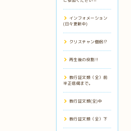
ご参加ください‼️
インフォメーション
(日々更新中)
クリスチャン僧侶⁉️
再生後の役割‼️
教行証文類（全）前
半正信偈まで。
教行証文類(全)中
教行証文類（全）下