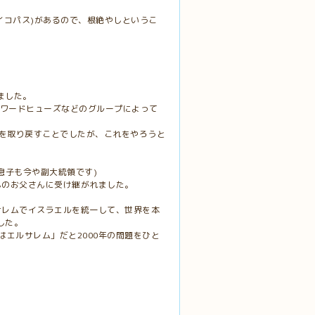
サイコパス)があるので、根絶やしというこ
ました。
ハワードヒューズなどのグループによって
)を取り戻すことでしたが、これをやろうと
。
息子も今や副大統領です)
んのお父さんに受け継がれました。
サレムでイスラエルを統一して、世界を本
した。
はエルサレム」だと2000年の問題をひと
。