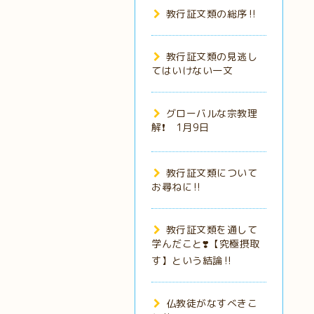
教行証文類の総序‼️
教行証文類の見逃し
てはいけない一文
グローバルな宗教理
解❗️ 1月9日
教行証文類について
お尋ねに‼️
教行証文類を通して
学んだこと❣️【究極摂取
す】という結論‼️
仏教徒がなすべきこ