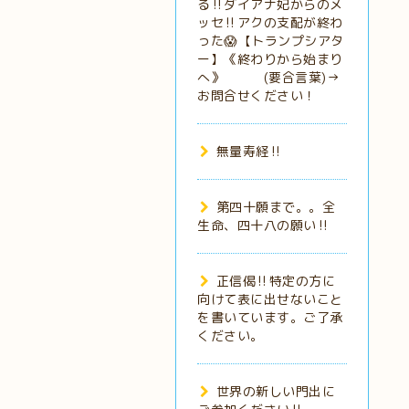
る‼️ダイアナ妃からのメ
ッセ‼️アクの支配が終わ
った😱【トランプシアタ
ー】《終わりから始まり
へ》 (要合言葉)→
お問合せください！
無量寿経‼️
第四十願まで。。全
生命、四十八の願い‼️
正信偈‼️特定の方に
向けて表に出せないこと
を書いています。ご了承
ください。
世界の新しい門出に