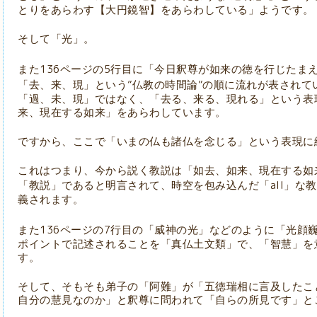
とりをあらわす【大円鏡智】をあらわしている」ようです。
そして「光」。
136
5
また
ページの
行目に「今日釈尊が如来の徳を行じたま
”
”
「去、来、現」という
仏教の時間論
の順に流れが表されて
「過、未、現」ではなく、「去る、来る、現れる」という表
来、現在する如来」をあらわしています。
ですから、ここで「いまの仏も諸仏を念じる」という表現に
これはつまり、今から説く教説は「如去、如来、現在する如
all
「教説」であると明言されて、時空を包み込んだ「
」な教
義されます。
136
7
また
ページの
行目の「威神の光」などのように「光顔
ポイントで記述されることを「真仏土文類」で、「智慧」を
す。
そして、そもそも弟子の「阿難」が「五徳瑞相に言及したこ
自分の慧見なのか」と釈尊に問われて「自らの所見です」と