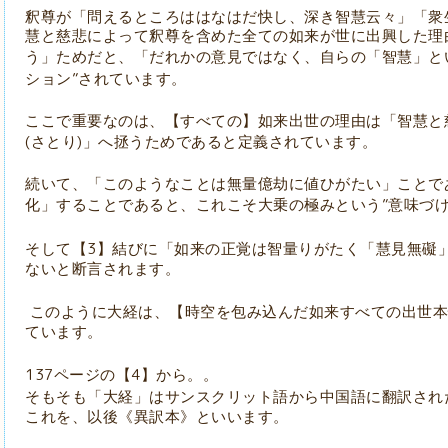
釈尊が「問えるところははなはだ快し、深き智慧云々」「衆
慧と慈悲によって釈尊を含めた全ての如来が世に出興した理
う」ためだと、「だれかの意見ではなく、自らの「智慧」と
”
ション
されています。
ここで重要なのは、【すべての】如来出世の理由は「智慧と
(
)
さとり
」へ拯うためであると定義されています。
続いて、「このようなことは無量億劫に値ひがたい」ことで
”
化」することであると、これこそ大乗の極みという
意味づ
3
そして【
】結びに「如来の正覚は智量りがたく「慧見無礙
ないと断言されます。
このように大経は、【時空を包み込んだ如来すべての出世本
ています。
137
4
ページの【
】から。。
そもそも「大経」はサンスクリット語から中国語に翻訳され
これを、以後《異訳本》といいます。