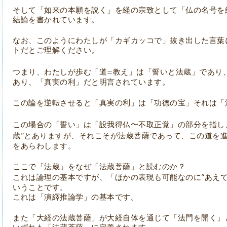
そして「如来の本願を説く」を経の宗致として「仏の名号を
結論を書かれています。
なお、このようにわたしが「カギカッコで」抜き出した言葉
トだとご理解ください。
=
つまり、わたしが歩む「道
教え」は「誓いと法蔵」であり
あり、「真実の利」だと明言されています。
この論を逆転させると「真実の利」は「功徳の宝」それは「
この場合の「誓い」は「設我得仏〜不取正覚」の部分を指し
”
蔵
とありますが、それこそが法蔵菩薩であって、この道を
をあらわします。
ここで「法蔵」をなぜ「法蔵菩薩」と読むのか？
”
これは論理の基本ですが、「ほかの表現も可能なのに
あえ
いうことです。
これは「演繹推論学」の基本です。
また「大経の法蔵菩薩」が大経自体を通じて「法門を開く」