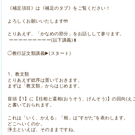
《補足項目》は《補足のタブ》をご覧ください！
🤲
よろしくお願いいたします
とりあえず、「かなめの部分」をお話しして参ります。
(
)
⏬
ーーーーーーーーー
以下講義
(
)
◯
教行証文類講義
▶
スタート
1
、教文類
とりあえず総序は置いておきます。
まずは「教文類」からはじめます。
1
(
)
(
冒頭【
】に【往相と還相
おうそう、げんそう
】の回向
え
と書いておられます。
”
”
これは「いく、かえる」「相」は
すがた
を表わします。
どこへいくのか。
浄土といえば、そのままですね。