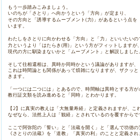
もう一歩踏みこみましょう。
いのちが「さとり」へ向かうという「方向」が定まり、
(
)
その方向と「誘導するムーブメント
力
」があるという点を
います。
わたしをさとりに向かわせる「方向」と「力」といいたいの
(
)
力というより「はたらき
用
」という方がフィットしますが
現代の方に馴染まないかと「ムーブメント」と解説しました
そして往相還相は、異時か同時かという議論がありますが、
これは時間論とも関係があって煩雑になりますが、ザクッと
きます。
「一つには二つには」とあるので、時間軸は異時とする方が
教行証文類を読み進めると「同時」とわかります。
2
【
】に真実の教えは「大無量寿経」と定義されますが、こ
なぜなら、法然上人は「観経」とされているのを覆すからで
ここで阿弥陀の「誓い」と「法蔵を開く」と「選んで功徳の
《さとりの法蔵》を「道教」「真実の利」のことと定義され