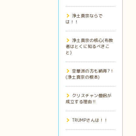
浄土真宗ならで
は！！
浄土真宗の核心(布教
者はとくに知るべきこ
と)
空華派の方も納得?！
(浄土真宗の根本)
クリスチャン僧侶が
成立する理由‼️
TRUMPさんは！！