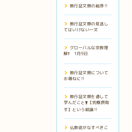
教行証文類の総序‼️
教行証文類の見逃し
てはいけない一文
グローバルな宗教理
解❗️ 1月9日
教行証文類について
お尋ねに‼️
教行証文類を通して
学んだこと❣️【究極摂取
す】という結論‼️
仏教徒がなすべきこ