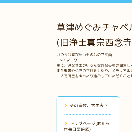
草津めぐみチャペル
(旧浄土真宗西念寺
いのちは喜びたいものなのです🤗
I love you 💞
主に、みなさまのいろんなお悩みをお聞きし
また聖書や仏典の学びをしたり、メモリアル
一人で時空をゆったり過ごしていただくこと
その宗教、大丈夫？
トップページ(お知ら
せ毎日要確認)