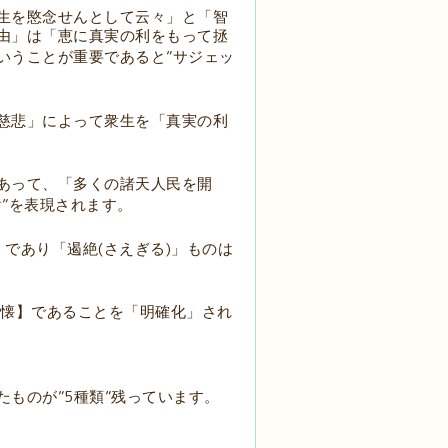
生を愍念せんとして云々」と「智
由」は「恵に真実の利をもって拯
”
いうことが重要であると
サジェッ
慈悲」によって衆生を「真実の利
あって、「多くの諸天人民を開
”
け
を表現されます。
(
)
」であり「遏絶
さえぎる
」ものは
懐】であることを「明確化」され
”5
”
たものが
種類
残っています。