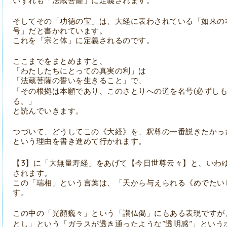
いずれも「法蔵菩薩」に定義されます。
そしてその「功徳の宝」は、大経に表わされている「如来の
号」だと書かれています。
これを「宗と体」に定義されるのです。
ここまでをまとめますと、
「わたしたちにとっての真実の利」は
「法蔵菩薩の誓いを生きること」で、
(
「その根拠は本願であり、このさとりへの道を名号
必ずし
る。」
と読んでいきます。
つづいて、どうしてこの《大経》を、釈尊の一番説きたかっ
という理由を書き進めて行かれます。
3
【
】に「大無量寿経」をあげて【今日世尊云々】と、いわ
されます。
この「瑞相」という言葉は、「天から与えられる《めでたい
す。
この中の「光顔巍々」という「讃仏偈」にもある表現ですが
”
”
とし」という「ガラスが透き通ったような
透明感
」という