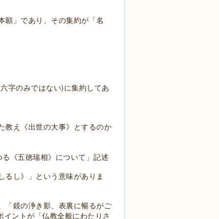
本願」であり、その集約が「名
)
も六字のみではない
に集約してあ
た教え《出世の大事》とするのか
ゆる《五徳瑞相》について」記述
しるし》」という意味がありま
、「鏡の浄き影、表裏に暢るがご
ポイントが「仏教全般にわたりさ