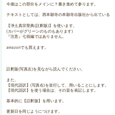
今後はこの部分をメインに？書き進めて参ります。
テキストとしては、西本願寺の本願寺出版社から出ている
(
)
【浄土真宗聖典
註釈版
】を使います。
(
)
カバーがグリーンのものもあります
『注意』七祖編ではありません。
amazon
でも買えます。
(
)
註釈版
写真左
を見ながら読んでください。
また、
(
)
【現代語訳】
写真右
を並行して、用いることにします。
【現代語訳】を使う場合は、その旨を表記します。
基本的に【註釈版】を用います。
更新日を同じようにつけます。