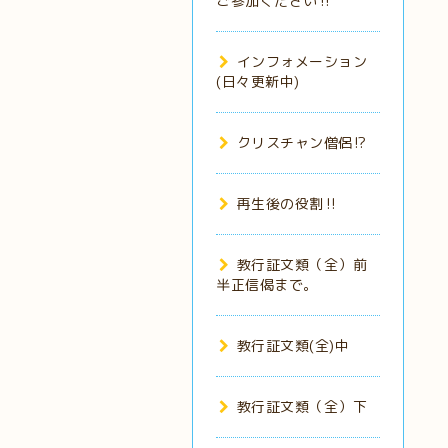
ご参加ください‼️
インフォメーション
(日々更新中)
クリスチャン僧侶⁉️
再生後の役割‼️
教行証文類（全）前
半正信偈まで。
教行証文類(全)中
教行証文類（全）下