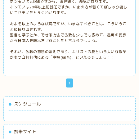
ホンモノは元KGBですから、眼光鋭く、殺気があります。
ホンモノは20年以上前就任ですか、いまの方が若くてぽちゃり優し
いニセモノだと良くわかります。
およそ以上のような状況ですが、いまなすべきことは、こういうこ
とに振り回されず、
聖書を学ぶとか、できる方法で仏教を少しでも広めて、愚痴の民族
から日本人を脱出させることだと言えるでしょう。
それが、仏教の慈悲の法則であり、キリストの愛という大いなる命
がもつ自利利他による「幸福(福音)」といえるでしょう！！
1
スケジュール
携帯サイト