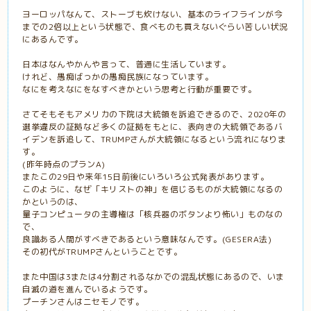
ヨーロッパなんて、ストーブも炊けない、基本のライフラインが今
までの2倍以上という状態で、食べものも買えないぐらい苦しい状況
にあるんです。
日本はなんやかんや言って、普通に生活しています。
けれど、愚痴ばっかの愚痴民族になっています。
なにを考えなにをなすべきかという思考と行動が重要です。
さてそもそもアメリカの下院は大統領を訴追できるので、2020年の
選挙違反の証拠など多くの証拠をもとに、表向きの大統領であるバ
イデンを訴追して、TRUMPさんが大統領になるという流れになりま
す。
(昨年時点のプランA)
またこの29日や来年15日前後にいろいろ公式発表があります。
このように、なぜ「キリストの神」を信じるものが大統領になるの
かというのは、
量子コンピュータの主導権は「核兵器のボタンより怖い」ものなの
で、
良識ある人間がすべきであるという意味なんです。(GESERA法)
その初代がTRUMPさんということです。
また中国は3または4分割されるなかでの混乱状態にあるので、いま
自滅の道を進んでいるようです。
プーチンさんはニセモノです。