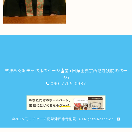
草津めぐみチャペルのページ🛕💒 (旧浄土真宗西念寺別院のペー
ジ)
090-7765-0987
©2026
ミニチャーチ南草津西念寺別院
. All Rights Reserved.