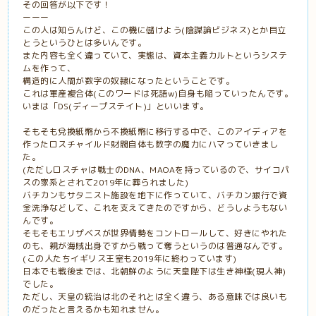
その回答が以下です！
ーーー
この人は知らんけど、この機に儲けよう(陰謀論ビジネス)とか目立
とうというひとは多いんです。
また内容も全く違っていて、実態は、資本主義カルトというシステ
ムを作って、
構造的に人間が数字の奴隷になったということです。
これは軍産複合体(このワードは死語w)自身も陥っていったんです。
いまは「DS(ディープステイト)」といいます。
そもそも兌換紙幣から不換紙幣に移行する中で、このアイディアを
作ったロスチャイルド財閥自体も数字の魔力にハマっていきまし
た。
(ただしロスチャは戦士のDNA、MAOAを持っているので、サイコパ
スの家系とされて2019年に葬られました)
バチカンもサタニスト施設を地下に作っていて、バチカン銀行で資
金洗浄などして、これを支えてきたのですから、どうしようもない
んです。
そもそもエリザベスが世界情勢をコントロールして、好きにやれた
のも、親が海賊出身ですから戦って奪うというのは普通なんです。
(この人たちイギリス王室も2019年に終わっています)
日本でも戦後までは、北朝鮮のように天皇陛下は生き神様(現人神)
でした。
ただし、天皇の統治は北のそれとは全く違う、ある意味では良いも
のだったと言えるかも知れません。