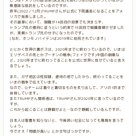
じつはアメリカの政治家(民主党)も終わりなのはわかっていながら
無意味な抵抗をしているのですが、
昨年(2022／12月)TRUMPさんが公式に下院議長になることをアメ
リカで発表しました。
その選挙において、現職が14回目の投票でも決まらず、
トランプ氏の意向に従うという約束で15回目で現職復帰させました
が、実質トランプ氏の分子になったのです。
(なお、ホンモノバイデンは2019年に処刑されています)
とにかく世界の裏ボスは、2020年までに終わっているので、いまは
エリザベスの死とかプーチンの戦争(フェイクです)中国の崩壊な
ど、2020年までに終わってることを公式に世界に見せていると言え
るでしょう。
また、ガザ地区は性奴隷、虐待の地でしたから、終わってることを
いまの戦争で伝えています。
なので、Qチームは着々と裏切るものを炙り出して、アリの1匹まで
抹殺しています。
またTRUMPさん関係者は、TRUMPさんが2020年に言っているので
すが、
これから起こることは静観せよと…なので静観しているんですが、
日本人は聖書を知らないと、今後良い社会になっても愚痴を言うで
しょう。
今でさえ「物価が高い」とか文句ばっかですが、