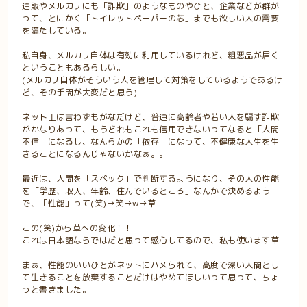
通販やメルカリにも「詐欺」のようなものやひと、企業などが群が
って、とにかく「トイレットペーパーの芯」までも欲しい人の需要
を満たしている。
私自身、メルカリ自体は有効に利用しているけれど、粗悪品が届く
ということもあるらしい。
(メルカリ自体がそういう人を管理して対策をしているようであるけ
ど、その手間が大変だと思う)
ネット上は言わずもがなだけど、普通に高齢者や若い人を騙す詐欺
がかなりあって、もうどれもこれも信用できないってなると「人間
不信」になるし、なんらかの「依存」になって、不健康な人生を生
きることになるんじゃないかなぁ。。
最近は、人間を「スペック」で判断するようになり、その人の性能
を「学歴、収入、年齢、住んでいるところ」なんかで決めるよう
で、「性能」って(笑)→笑→w→草
この(笑)から草への変化！！
これは日本語ならではだと思って感心してるので、私も使います草
まぁ、性能のいいひとがネットにハメられて、高度で深い人間とし
て生きることを放棄することだけはやめてほしいって思って、ちょ
っと書きました。