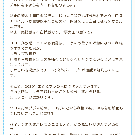
デルになるようなカードを配りました。
いまの資本主義国の銀行は、じつは日銀でも株式会社であり、ロス
チャイルドが筆頭株主だったので、国はなにも自由にならなかった
んです。
いま日銀総裁は不在状態です。(事実上の意味で)
コロナから起こっている混乱は、こういう数字の奴隷になって利権
で生きてきた者が、
トランプ政権で
利権や主導権を失うのが怖くてむちゃくちゃやっているという背景
によります。
しかしDSは確実にQチーム(改革グループ) が逮捕や処刑していま
す。
そこで、2020年までにウラの大掃除は済んでいます。
それ以降は、ウラで終わったことを公式に終わらせる、
ほぼフェイクばかりです。
ソロスだのダボスだの、FRBだのという利権DSは、みんな形骸化し
てしまいました。(2023年)
バイデンは実はバレてるニセモノで、かつ認知症が進んでいるの
で、