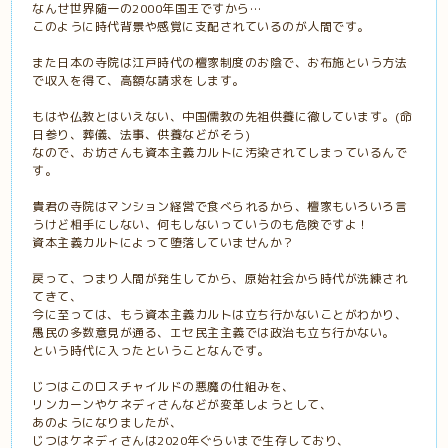
なんせ世界随一の2000年国王ですから…
このように時代背景や感覚に支配されているのが人間です。
また日本の寺院は江戸時代の檀家制度のお陰で、お布施という方法
で収入を得て、高額な請求をします。
もはや仏教とはいえない、中国儒教の先祖供養に徹しています。(命
日参り、葬儀、法事、供養などがそう)
なので、お坊さんも資本主義カルトに汚染されてしまっているんで
す。
貴君の寺院はマンション経営で食べられるから、檀家もいろいろ言
うけど相手にしない、何もしないっていうのも危険ですよ！
資本主義カルトによって堕落していませんか？
戻って、つまり人間が発生してから、原始社会から時代が洗練され
てきて、
今に至っては、もう資本主義カルトは立ち行かないことがわかり、
愚民の多数意見が通る、エセ民主主義では政治も立ち行かない。
という時代に入ったということなんです。
じつはこのロスチャイルドの悪魔の仕組みを、
リンカーンやケネディさんなどが変革しようとして、
あのようになりましたが、
じつはケネディさんは2020年ぐらいまで生存しており、