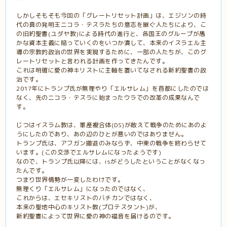
しかしそもそも今回の「グレートリセット計画」は、エジソンの時
代の真の発明王ニコラ・テスラたちの意志を継ぐ人たちにより、こ
の旧約聖書(ユダヤ教)による時代の進行と、各国王のグループが愚
かな資本主義に陥っていくのをいつか潰して、本来のイスラエル主
導の宗教的政治の世界を実現するために、一部の人たちが、このグ
レートリセットと言われる計画を作ってきたんです。
これは明確に愛の神キリストに主軸を置いてなされる新約聖書の政
治です。
2017年にトランプ氏が無理やり「エルサレム」を首都にしたのでは
なく、先のニコラ・テスラに始まったウラでの改革の成果なんで
す。
じつはイスラム教は、軍産複合体(DS)が敢えて戦争のためにあのよ
うにしたのであり、あの辺のひとが悪いのではありません。
トランプ氏は、アフガン撤退のみならず、中東の戦争を終わらせて
います。(この交渉でエルサレムになったようです)
なので、トランプ氏以降には、isがどうしたということがなくなっ
たんです。
つまり世界情勢が一変したわけです。
無理くり「エルサレム」になったのではなく、
これからは、エセキリストのバチカンではなく、
本来の聖地中心のキリスト教(プロテスタント)が、
新約聖書によって世界に愛の神の福音を届けるのです。