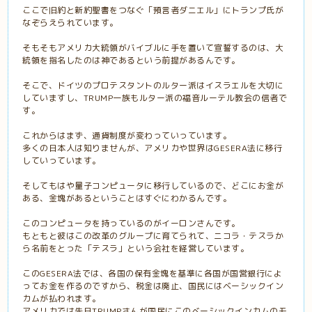
ここで旧約と新約聖書をつなぐ「預言者ダニエル」にトランプ氏が
なぞらえられています。
そもそもアメリカ大統領がバイブルに手を置いて宣誓するのは、大
統領を指名したのは神であるという前提があるんです。
そこで、ドイツのプロテスタントのルター派はイスラエルを大切に
していますし、TRUMP一族もルター派の福音ルーテル教会の信者で
す。
これからはまず、通貨制度が変わっていっています。
多くの日本人は知りませんが、アメリカや世界はGESERA法に移行
していっています。
そしてもはや量子コンピュータに移行しているので、どこにお金が
ある、金塊があるということはすぐにわかるんです。
このコンピュータを持っているのがイーロンさんです。
もともと彼はこの改革のグループに育てられて、ニコラ・テスラか
ら名前をとった「テスラ」という会社を経営しています。
このGESERA法では、各国の保有金塊を基準に各国が国営銀行によ
ってお金を作るのですから、税金は廃止、国民にはベーシックイン
カムが払われます。
アメリカでは先日TRUMPさんが国民にこのベーシックインカムのモ