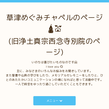
草津めぐみチャペルのページ
🛕💒
(旧浄土真宗西念寺別院のペ
ージ)
いのちは喜びたいものなのです🤗
I love you 💞
主に、みなさまのいろんなお悩みをお聞きしています。
また聖書や仏典の学びをしたり、メモリアルセレモニーをしたりと、ひ
とのあたたかいコミュニケーションの場になればと思って活動中です。
一人で時空をゆったり過ごしていただくこともできます。
メニュー