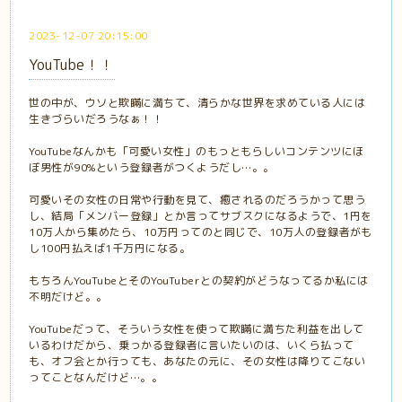
2023-12-07 20:15:00
YouTube！！
世の中が、ウソと欺瞞に満ちて、清らかな世界を求めている人には
生きづらいだろうなぁ！！
YouTubeなんかも「可愛い女性」のもっともらしいコンテンツにほ
ぼ男性が90%という登録者がつくようだし…。。
可愛いその女性の日常や行動を見て、癒されるのだろうかって思う
し、結局「メンバー登録」とか言ってサブスクになるようで、1円を
10万人から集めたら、10万円ってのと同じで、10万人の登録者がも
し100円払えば1千万円になる。
もちろんYouTubeとそのYouTuberとの契約がどうなってるか私には
不明だけど。。
YouTubeだって、そういう女性を使って欺瞞に満ちた利益を出して
いるわけだから、乗っかる登録者に言いたいのは、いくら払って
も、オフ会とか行っても、あなたの元に、その女性は降りてこない
ってことなんだけど…。。