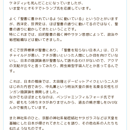
ケネディjrも死んだことになっていましたが、
いま堂々とオモテでトランプ氏を応援しています。
よく「聖書に書かれているように動いている」というひとがいます
が、西洋史、世界史は、ほぼ聖書の通りに動いてるのではなく、聖
書の通りに動かしてきたということです。
特にこれまでは、旧約聖書の裁く神やサタン思想によって、政治や
秘密組織などは動いてきました。
そこで世界標準が聖書にあり、「聖書を知らない日本人」は、ロス
チャイルドが悪い、ナチが悪いといった人間にしか目を向けていな
いし、日本の陰謀論者が聖書なんて語れるわけがないので、アクマ
の支配が云々と言ってみたり、爬虫類型宇宙人だとか言ってるんで
す。
これは、日本の戦後では、太田隆とデービットアイクという二人が
はじめた内容であり、中丸薫という明治天皇の孫を名乗る女性もガ
ンガン陰謀論を展開しました。
なかでもほぼまともなのは、ベンジャミンフィルフォード氏です
が、彼ももう持ちネタがありませんから、過去の焼き増しをDVDな
んかで販売しています。
また神社系のひと、京都の神社系秘密結社ヤタガラスなどは天皇を
基軸にした日本が侵されてきたことを語り、その他右系の人たちも
似たようなものです。