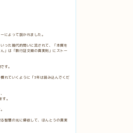
リーによって説かれました。
といった現代的問いに流されて、「本質を
さん」は「教行証文類の真実則」にストー
物です。
慣れていくように「3年は読み込んでくだ
、、
います。
す。
渡る智慧の光に帰依して、ほんとうの真実