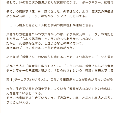
そして、いのちの次の磁場がどんな状態なのかは、「ダークマター」に答
そういう意味で「死」を「無くなった」のではなく、より「高次元の電磁
より高次元の「データ」の場がダークマターだといえる。
こういう観点で見ると「人間と宇宙の関係性」が理解できる。
良きあり方を生きたいのちが向かうのは、より高次元の「データ」の場だ
もちろん「今より低次元」といういのちもあるかもしれない。
だから「死者は存在する」と念じるなどの中において、
高次元のデータに触れることができるのだろう。
たとえば「親鸞さん」のいのちを念じることで、より高次元のデータを得
だから先人を「無意味に敬う」よりも、「こういう時、親鸞さんはどう考
ダークマターの電磁場と繋がり、「ひらめき」という「智慧」が飛んでく
天才(ジーニアス)という人は、こういう電磁場とつながるのがうまいのだ
また、生きているもの同士でも、よくいう「波長が合わない」というのは
元を生きているといえる。
そういう意味では生きているいま、「高次元にいる」と思われる人と思考
りうるといえる。