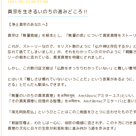
2021-03-22 20:31:00
真宗を生きるいのちの進みどころ‼️
【浄土真宗のあなたへ】
真宗は「無量寿経」を根本とし、「無量の命」について真実真理をストー
これが、ストーリーなので、キリスト教のように「仏や神は存在するか」
忘れて捨ててしまいました」が、それをわかっていたのかのように「親鸞
リーの根本に流れている、真実真理を明確にされました。
しかし、この教行証文類は「仏教をきっちりわかっていない」と難しい書
とはいえ「難しさは慣れていないということだ」という言葉があるように、
さる」とだんだん馴染んできます。
「無量のいのちの真実真理」をअमितायुस् Amitāyus(アミターユス)といい
「その真実真理に目覚める智慧」をअमिताभ、Amitābha(アミターバ)と言
「南无阿弥陀仏」というひとことはこの二側面をひとつに合わせたもので
「釈迦世尊よ、わたしは一心に、俗世の価値に流されず、この十方に行き
真理の次元に日々の生命が刹那刹那に進み向かう道を歩みます」