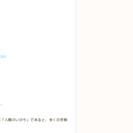
088
、
り、
が「人間のいのち」であると、多くの宗教