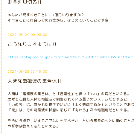
お金を見切る‼️
あなたが成すべきことに、1億円いりますか？
すべきことに見合う分のお金から、はじめていくことです😁
2021-03-29 00:08:00
こうなりますように‼️
https://blog.goo.ne.jp/kimito39/e/e9e75c9787b1c38bee0558e1f038f
2021-03-25 22:45:00
大きな電磁波の集合体‼️
人間は「電磁波の集合体」と「通電性」を保つ「H2O」の塊だといえる。
思考も心臓も人体も電磁波で制御されている量子のシステムだとすると、
「いのち」は、置かれた場所でいかに「よく機能するか」ということであ
「死」は、その電磁波の状態に応じて「向かう」次の電磁場だといえる。
そういう点で「いまここでなにをすべきか」という思考のもとに動くこと
や哲学は教えてきたといえる。