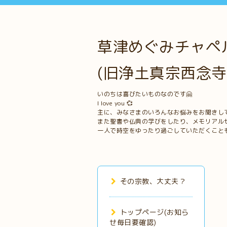
草津めぐみチャペル
(旧浄土真宗西念寺
いのちは喜びたいものなのです🤗
I love you 💞
主に、みなさまのいろんなお悩みをお聞きし
また聖書や仏典の学びをしたり、メモリアル
一人で時空をゆったり過ごしていただくこと
その宗教、大丈夫？
トップページ(お知ら
せ毎日要確認)