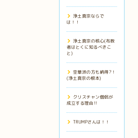
浄土真宗ならで
は！！
浄土真宗の核心(布教
者はとくに知るべきこ
と)
空華派の方も納得?！
(浄土真宗の根本)
クリスチャン僧侶が
成立する理由‼️
TRUMPさんは！！