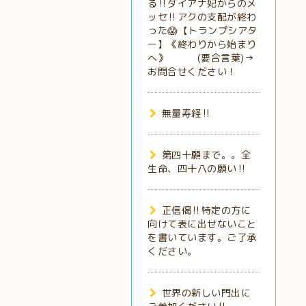
る‼️ダイアナ妃からのメ
ッセ‼️アクの支配が終わ
った😱【トランプシアタ
ー】《終わりから始まり
へ》 (要合言葉)→
お問合せください！
無量寿経‼️
第四十願まで。。全
生命、四十八の願い‼️
正信偈‼️特定の方に
向けて表に出せないこと
を書いています。ご了承
ください。
世界の新しい門出に