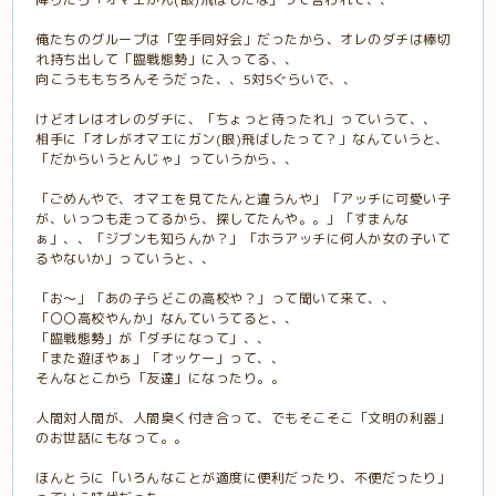
俺たちのグループは「空手同好会」だったから、オレのダチは棒切
れ持ち出して「臨戦態勢」に入ってる、、
向こうももちろんそうだった、、5対5ぐらいで、、
けどオレはオレのダチに、「ちょっと待ったれ」っていうて、、
相手に「オレがオマエにガン(眼)飛ばしたって？」なんていうと、
「だからいうとんじゃ」っていうから、、
「ごめんやで、オマエを見てたんと違うんや」「アッチに可愛い子
が、いっつも走ってるから、探してたんや。。」「すまんな
ぁ」、、「ジブンも知らんか？」「ホラアッチに何人か女の子いて
るやないか」っていうと、、
「お〜」「あの子らどこの高校や？」って聞いて来て、、
「〇〇高校やんか」なんていうてると、、
「臨戦態勢」が「ダチになって」、、
「また遊ぼやぁ」「オッケー」って、、
そんなとこから「友達」になったり。。
人間対人間が、人間臭く付き合って、でもそこそこ「文明の利器」
のお世話にもなって。。
ほんとうに「いろんなことが適度に便利だったり、不便だったり」