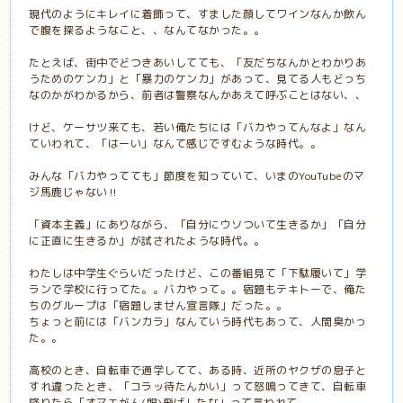
現代のようにキレイに着飾って、すました顔してワインなんか飲ん
で腹を探るようなこと、、なんてなかった。。
たとえば、街中でどつきあいしてても、「友だちなんかとわかりあ
うためのケンカ」と「暴力のケンカ」があって、見てる人もどっち
なのかがわかるから、前者は警察なんかあえて呼ぶことはない、、
けど、ケーサツ来ても、若い俺たちには「バカやってんなよ」なん
ていわれて、「はーい」なんて感じですむような時代。。
みんな「バカやってても」節度を知っていて、いまのYouTubeのマ
ジ馬鹿じゃない‼️
「資本主義」にありながら、「自分にウソついて生きるか」「自分
に正直に生きるか」が試されたような時代。。
わたしは中学生ぐらいだったけど、この番組見て「下駄履いて」学
ランで学校に行ってた。。バカやって。。宿題もテキトーで、俺た
ちのグループは「宿題しません宣言隊」だった。。
ちょっと前には「バンカラ」なんていう時代もあって、人間臭かっ
た。。
高校のとき、自転車で通学してて、ある時、近所のヤクザの息子と
すれ違ったとき、「コラッ待たんかい」って怒鳴ってきて、自転車
降りたら「オマエがん(眼)飛ばしたな」って言われて、、