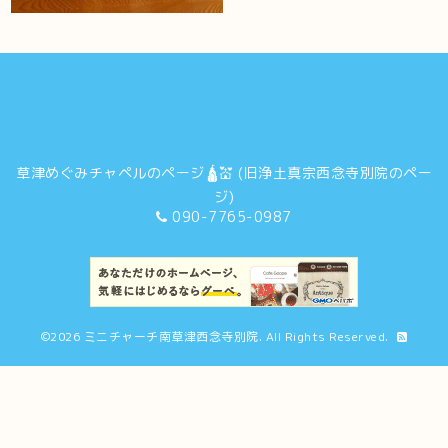
草津めぐみチャペルのページ🛕💒 (旧浄土真宗西念寺別院のペー
ジ)
090-7765-0987
©2026
ミニチャーチ南草津西念寺別院
. All Rights Reserved.