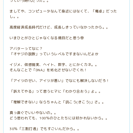
っていう時代だった。。
ましてや、コンピュータなんて身近にはなくて、「電卓」だった
し。。
高度経済成長時代だけど、成長しきっていなかったから。。
いまひとがひとじゃなくなる境目だと思う🤓
アバターってなに？
「オヤジの説教」っていうレベルですまないんだよ🍺
イジメ、仮想現実、ヘイト、数字、とにかくカネ。。
そんなことで「DNA」を劣化させないでくれ！
「アイツのせい、アイツが悪い」でなにも解決しないだろ！
「訴えてやる」って思うヒマに「わかり合おう」よ。。
「理解できない」ならちゃんと「訊こう(きこう)」さ。。
真っ直ぐでいいやないの。。
どう思われても、100％のひとたちには好かれないから。。
30％「三割打者」でもすごいんだから。。