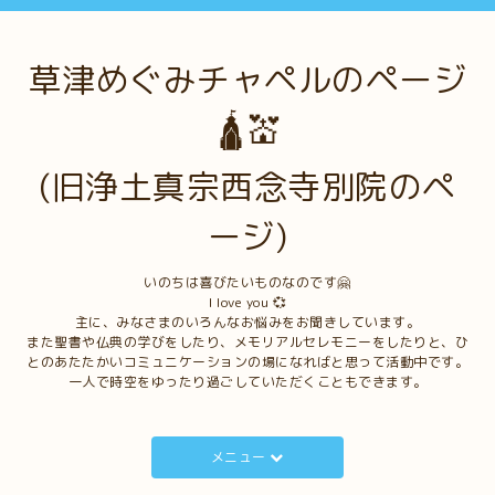
草津めぐみチャペルのページ
🛕💒
(旧浄土真宗西念寺別院のペ
ージ)
いのちは喜びたいものなのです🤗
I love you 💞
主に、みなさまのいろんなお悩みをお聞きしています。
また聖書や仏典の学びをしたり、メモリアルセレモニーをしたりと、ひ
とのあたたかいコミュニケーションの場になればと思って活動中です。
一人で時空をゆったり過ごしていただくこともできます。
メニュー