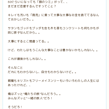
60ぐらいになっても「顔のシミ」がって、、
まだまだ恋愛するんですってこと？
キレイも汚いも「商売」に乗って大事な大事なお金を捨ててるなん
ておかしいだろ。。
サタンもゴッドもブッダも虫も木も草もコンクリートも何もかもが
同じ原子なんだから。。
大事にするとこ間違ってる。。
けど、わたしはもうこんな大事なことは書かないかもしれない。。
これが最後かもしれない。。
そんなこと
だれにもわからないし、自分もわからないけど。。
親鸞もキリストもフリーメイスンリーもいろいろわたしの人生には
あったけれど、、
俺はズッと“俺たちの旅”なんだろう。。
みんなズッと“一緒の旅人”だろ！
そうだろ！