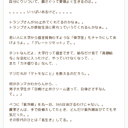
自分にウソついて、腹さぐって要領よく生きるのは。。
。。。。。いっぱいあるけど。。。。。
トランプさんが5G止めてくれてるのかなぁ。。
トランプさんが原始生活に戻れっていうてくれるんかなぁ。。
若い人に大学から借金背負わすような「奨学金」もチャラにしてあ
げようよ。。「グレートリセット」で。。
ホントなんだよ、大学行って借金できて、給与だけ見て「高額給
与」な会社に入ったけど、やっていけなくなって、、
また「カネ借りる」なんて、、
マジだれが「マトモなこと」を教えるのだろう。。
何がホンマかわからんから、、
男子大学生が「日焼け止めクリーム塗って、日傘ささすなん
て。。」
べつに「紫外線」を丸一日、365日浴びるわけじゃない。。
農家さんは、手で田植えしてたとき、どんだけ紫外線浴びてても平
気だった。。
その世代のひとは「長生き」してる。。