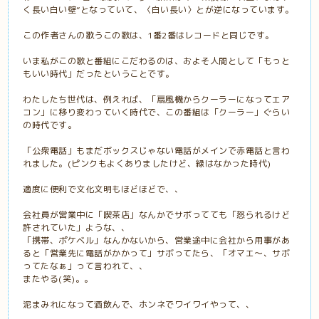
く長い白い壁”となっていて、〈白い長い〉とが逆になっています。
この作者さんの歌うこの歌は、1番2番はレコードと同じです。
いま私がこの歌と番組にこだわるのは、およそ人間として「もっと
もいい時代」だったということです。
わたしたち世代は、例えれば、「扇風機からクーラーになってエア
コン」に移り変わっていく時代で、この番組は「クーラー」ぐらい
の時代です。
「公衆電話」もまだボックスじゃない電話がメインで赤電話と言わ
れました。(ピンクもよくありましたけど、緑はなかった時代)
適度に便利で文化文明もほどほどで、、
会社員が営業中に「喫茶店」なんかでサボってても「怒られるけど
許されていた」ような、、
「携帯、ポケベル」なんかないから、営業途中に会社から用事があ
ると「営業先に電話がかかって」サボってたら、「オマエ〜、サボ
ってたなぁ」って言われて、、
またやる(笑)。。
泥まみれになって酒飲んで、ホンネでワイワイやって、、