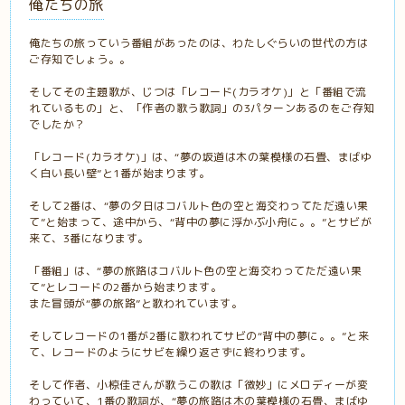
俺たちの旅
俺たちの旅っていう番組があったのは、わたしぐらいの世代の方は
ご存知でしょう。。
そしてその主題歌が、じつは「レコード(カラオケ)」と「番組で流
れているもの」と、「作者の歌う歌詞」の3パターンあるのをご存知
でしたか？
「レコード(カラオケ)」は、“夢の坂道は木の葉模様の石畳、まばゆ
く白い長い壁”と1番が始まります。
そして2番は、“夢の夕日はコバルト色の空と海交わってただ遠い果
て”と始まって、途中から、“背中の夢に浮かぶ小舟に。。”とサビが
来て、3番になります。
「番組」は、“夢の旅路はコバルト色の空と海交わってただ遠い果
て”とレコードの2番から始まります。
また冒頭が“夢の旅路”と歌われています。
そしてレコードの1番が2番に歌われてサビの“背中の夢に。。”と来
て、レコードのようにサビを繰り返さずに終わります。
そして作者、小椋佳さんが歌うこの歌は「微妙」にメロディーが変
わっていて、1番の歌詞が、“夢の旅路は木の葉模様の石畳、まばゆ