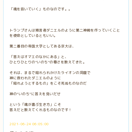
「魂を抜いていく」ものなのです。。
トランプさんは預言者ダニエルのように第二神殿を作っていくこと
を使命としているともいい。
第二番目の帝国大学としてある京大は、
「答えはオマエのなかにある」と、
ひとりひとりの“いのち”の尊さを教えてきた。
それは、まるで陥れられかけたライオンの洞窟で
神に救われたダニエルのように
「陥れようとするもの」をこそ死ぬものなのだ
神の“いのち”に答えを見いだせ
という「魂が喜ぶ生き方」こそ
答えだと教えてくれるものなのです！
2021-06-24 06:05:00