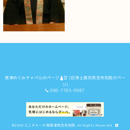
草津めぐみチャペルのページ🛕💒 (旧浄土真宗西念寺別院のペー
ジ)
090-7765-0987
©2026
ミニチャーチ南草津西念寺別院
. All Rights Reserved.