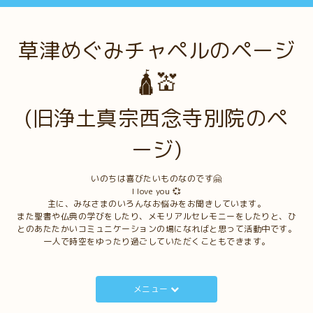
草津めぐみチャペルのページ
🛕💒
(旧浄土真宗西念寺別院のペ
ージ)
いのちは喜びたいものなのです🤗
I love you 💞
主に、みなさまのいろんなお悩みをお聞きしています。
また聖書や仏典の学びをしたり、メモリアルセレモニーをしたりと、ひ
とのあたたかいコミュニケーションの場になればと思って活動中です。
一人で時空をゆったり過ごしていただくこともできます。
メニュー