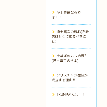
浄土真宗ならで
は！！
浄土真宗の核心(布教
者はとくに知るべきこ
と)
空華派の方も納得?！
(浄土真宗の根本)
クリスチャン僧侶が
成立する理由‼️
TRUMPさんは！！