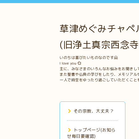
草津めぐみチャペル
(旧浄土真宗西念寺
いのちは喜びたいものなのです🤗
I love you 💞
主に、みなさまのいろんなお悩みをお聞きし
また聖書や仏典の学びをしたり、メモリアル
一人で時空をゆったり過ごしていただくこと
その宗教、大丈夫？
トップページ(お知ら
せ毎日要確認)