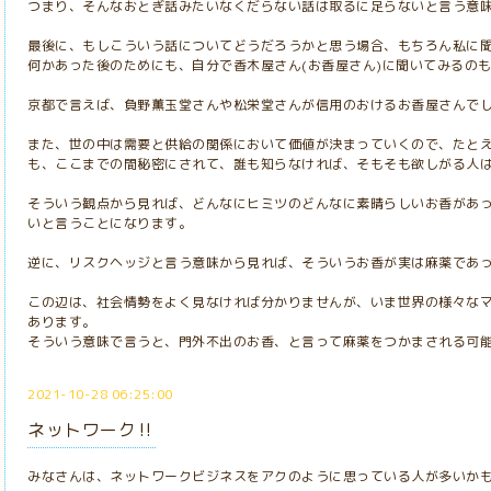
つまり、そんなおとぎ話みたいなくだらない話は取るに足らないと言う意
最後に、もしこういう話についてどうだろうかと思う場合、もちろん私に
何かあった後のためにも、自分で香木屋さん(お香屋さん)に聞いてみるの
京都で言えば、負野薫玉堂さんや松栄堂さんが信用のおけるお香屋さんで
また、世の中は需要と供給の関係において価値が決まっていくので、たと
も、ここまでの間秘密にされて、誰も知らなければ、そもそも欲しがる人
そういう観点から見れば、どんなにヒミツのどんなに素晴らしいお香があ
いと言うことになります。
逆に、リスクヘッジと言う意味から見れば、そういうお香が実は麻薬であ
この辺は、社会情勢をよく見なければ分かりませんが、いま世界の様々な
あります。
そういう意味で言うと、門外不出のお香、と言って麻薬をつかまされる可
2021-10-28 06:25:00
ネットワーク‼️
みなさんは、ネットワークビジネスをアクのように思っている人が多いか