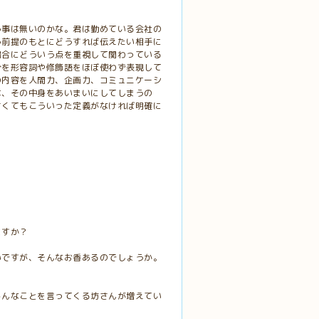
。
う事は無いのかな。君は勤めている会社の
う前提のもとにどうすれば伝えたい相手に
場合にどういう点を重視して関わっている
分を形容詞や修飾語をほぼ使わず表現して
の内容を人間力、企画力、コミュニケーシ
は、その中身をあいまいにしてしまうの
さくてもこういった定義がなければ明確に
ますか？
いですが、そんなお香あるのでしょうか。
ろんなことを言ってくる坊さんが増えてい