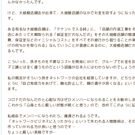
んかなかったんです。
けど、大規模店舗法が出来て、大規模店舗のなかでお金を回すようになっ
す。
ある有名な大規模店舗は、「テナントで入る時」に、「店舗の内装工事を
店にあたって大概取られる「保証金だのなんだの」をその大規模店舗の関
費、保証金などのイニシャルコスト」をすべてその銀行から借りることが
げの何％かを取られる」なんていうことが普通にあるのに、大規模店舗だ
るんです。
こういった、良きものを不要なコストを開発にかけて、グループでお金を
ズミ講とは全く違うものだという認識が日本人にはわからないのでしょう
私の親友がそういう良きネットワークの会社を経営していますが、どちら
とうに「自己免疫力をあげて、酸化防止して、腸の調子が良くなる」とい
ます。
コロナだのなんだのと心配な方はぜひメンバーになられることをお勧めし
これから「心身ともに厳しい状態が続くと思う」ので、改めてこのように
私経由でメンバーになられたら、優遇されるようです。
「ネットワークビジネスに入ったから」といって失われる人間関係は、そ
作っていかれる方が良いと思うのです…
ちょっと厳しい表現ですが…