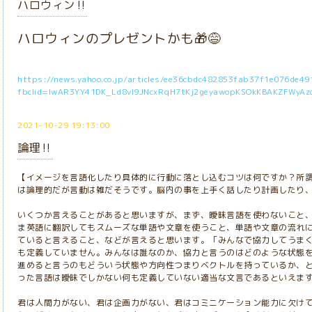
ハロウィン‼️
ハロウィンのプレゼントかも🎁😅
https://news.yahoo.co.jp/articles/ee36cbdc482853fab37f1e076de4
fbclid=IwAR3YY41DK_Ld8vl9JNcxRqH7tKj2geyawopKSOkKBAKZFWyAz
2021-10-29 19:13:00
論理‼️
【イメージを言語化したり具体的に行動に落とし込むコツは何ですか？所
は論理的だが言動は雑だそうです。脳内の事を上手く話したり計画したり
いくつか言えることがあると思いますが、まず、曖昧言語を使わないこと
ま英語に翻訳してもスムーズな単語や文章を使うこと、単語や文章の流れ
ていると言えること、などが言えると思います。「みんなで協力してうま
も定義していません。みんなは誰なのか、協力と言うのはどのような状態
進めると言うのもどういう状態や方向性つまりベクトルを持っているか、
った言語は曖昧でしかない何も定義していない適当な文言であるといえま
君は人間力がない、君は企画力がない、君はコミニケーション能力に欠け