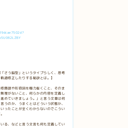
919dcae7502d?
o5U062LZBY
謂「さう脳型」というタイプらしく、思考
、軌道修正したりする秘訣とは。】
、修飾語や形容詞を極力省くこと、そのま
に無理がないこと、何らかの内容を定義し
く進めていきましょう。」と言う文章は何
を言うのか、うまくとはどういう状態か、
といったことが全くわからないのでこうい
す。
ている、などと言う文言も何も定義してい