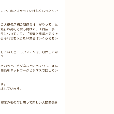
たので、商店はやっていけなくなったんで
その大規模店舗の関連会社」がやって、出
連銀行が高利で貸し付けて、「内装工事
条件になっていて、「返済と家賃と売り上
からそれでも入りたい業者はいくらでもい
回していくというシステムは、むかしのネ
か？
かというと、ビジネスというよりも、ほん
う商品をネットワークビジネスで回してい
ます。
記述しています。
の程度のものだと思って新しい人間関係を