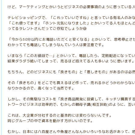
けど、マーケティングとかいうとビジネスの必要事項のように思っている
テレビショッピングで、「これっていいですね」と言っている有名人のみ
「これ使ってます」「ホント元気になりました」とかいってる人もほとん
ってるタレントさんだってご存知でしょうか😅
「今から30分以内にお電話いただくと安くなる」とかいって、思考停止さ
わかってても電話してしまうなんていう人は要注意です。
いまなら「このお値段で…」とかいって、電話したら、定期配送になって
結果ダラダラ続いてしまって、売るほど抱えてる人も多いように思います
もちろん、どのビジネスにも「良きもの」と「悪しきもの」があるのは必
その「良きもの」をどこでも買えるほど作って、売れるかどうかわからな
なりかかるので、高くなって当然です。
しかし、その無駄なコストを「良き商品開発に投資して、キッチリ購買す
トワークビジネスは効率的で、むかしの頼母子講(相互扶助)のように、互
これは、大企業が分社するのと基本的には変わらないんです。
同じグループの中で資本を動かす方がいいのです。
むかし、日本には八百屋さんや魚屋さんなんかいろいろなお店があって、