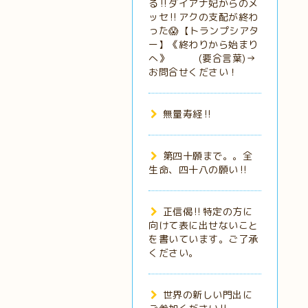
る‼️ダイアナ妃からのメ
ッセ‼️アクの支配が終わ
った😱【トランプシアタ
ー】《終わりから始まり
へ》 (要合言葉)→
お問合せください！
無量寿経‼️
第四十願まで。。全
生命、四十八の願い‼️
正信偈‼️特定の方に
向けて表に出せないこと
を書いています。ご了承
ください。
世界の新しい門出に