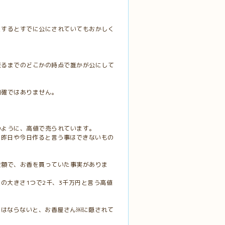
とするとすでに公にされていてもおかしく
至るまでのどこかの時点で誰かが公にして
明確ではありません。
のように、高値で売られています。
、昨日や今日作ると言う事はできないもの
金額で、お香を買っていた事実がありま
の大きさ1つで2千、3千万円と言う高値
てはならないと、お香屋さん￼に隠されて