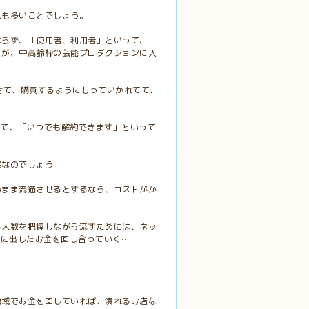
人も多いことでしょう。
ならず、「使用者、利用者」といって、
どが、中高齢枠の芸能プロダクションに入
せて、購買するようにもっていかれてて、
いて、「いつでも解約できます」といって
。
然なのでしょう！
いまま流通させるとするなら、コストがか
る人数を把握しながら流すためには、ネッ
いに出したお金を回し合っていく…
地域でお金を回していれば、潰れるお店な