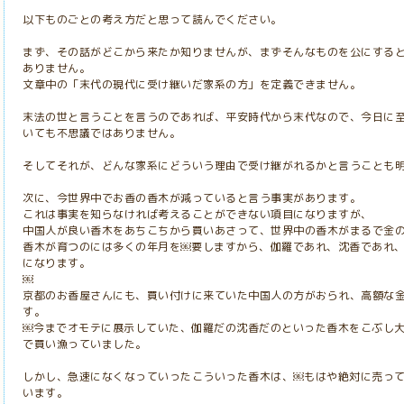
以下ものごとの考え方だと思って読んでください。
まず、その話がどこから来たか知りませんが、まずそんなものを公にする
ありません。
文章中の「末代の現代に受け継いだ家系の方」を定義できません。
末法の世と言うことを言うのであれば、平安時代から末代なので、今日に
いても不思議ではありません。
そしてそれが、どんな家系にどういう理由で受け継がれるかと言うことも
次に、今世界中でお香の香木が減っていると言う事実があります。
これは事実を知らなければ考えることができない項目になりますが、
中国人が良い香木をあちこちから買いあさって、世界中の香木がまるで金
香木が育つのには多くの年月を￼要しますから、伽羅であれ、沈香であれ
になります。
￼
京都のお香屋さんにも、買い付けに来ていた中国人の方がおられ、高額な
す。
￼今までオモテに展示していた、伽羅だの沈香だのといった香木をこぶし大
で買い漁っていました。
しかし、急速になくなっていったこういった香木は、￼もはや絶対に売っ
います。