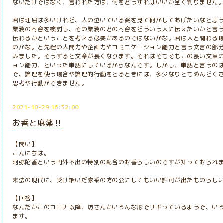
ないだけではなく、言われた方は、何をどうすればいいか全く判りません
君は理屈は多いけれど、人の泣いている姿を見て何かしてあげたいなと思
業務の内容を検討し、その業務のどの内容をどういう人に伝えたいかと言
伝わるかということを考える必要があるのではないかな。君は人と関わる
のかな。と先程の人間力や企画力やコミニケーション能力と言う文言の部
みました。そうすると文章が長くなります。それはそもそもこの長い文章
ョン能力、といった単語にしているからなんです。しかし、単語と言うの
で、論理を使う場合や論理的行動をとるときには、多少なりともめんどく
思考や行動ができません。
2021-10-29 16:32:00
お香と麻薬‼️
【問い】
こんにちは。
阿弥陀香という門外不出の特別の配合のお香らしいのですが知っておられ
末法の現代に、受け継いだ家系の方の公にしてもいい許可が出たものらし
【回答】
なんだかこのコロナ以降、坊さんがいろんな形でサギっているようで、い
ます。