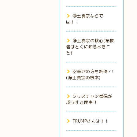
浄土真宗ならで
は！！
浄土真宗の核心(布教
者はとくに知るべきこ
と)
空華派の方も納得?！
(浄土真宗の根本)
クリスチャン僧侶が
成立する理由‼️
TRUMPさんは！！