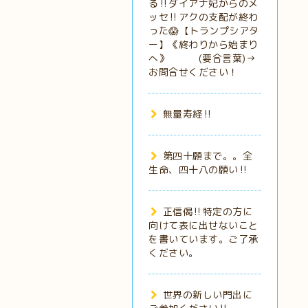
る‼️ダイアナ妃からのメ
ッセ‼️アクの支配が終わ
った😱【トランプシアタ
ー】《終わりから始まり
へ》 (要合言葉)→
お問合せください！
無量寿経‼️
第四十願まで。。全
生命、四十八の願い‼️
正信偈‼️特定の方に
向けて表に出せないこと
を書いています。ご了承
ください。
世界の新しい門出に