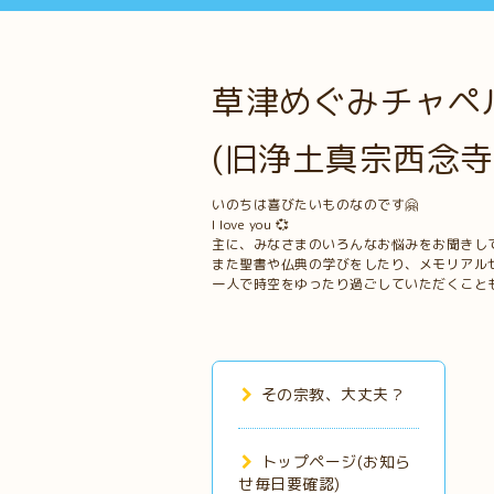
草津めぐみチャペル
(旧浄土真宗西念寺
いのちは喜びたいものなのです🤗
I love you 💞
主に、みなさまのいろんなお悩みをお聞きし
また聖書や仏典の学びをしたり、メモリアル
一人で時空をゆったり過ごしていただくこと
その宗教、大丈夫？
トップページ(お知ら
せ毎日要確認)