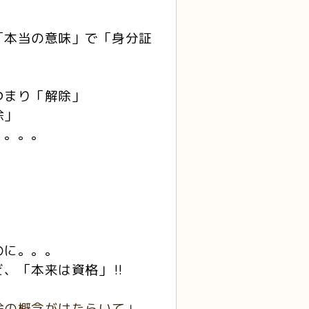
「本当の意味」で「身分証
つまり「解除」
除」
」。。。
のに。。。
、「本来は資格」‼️
除の概念がはたらいて」