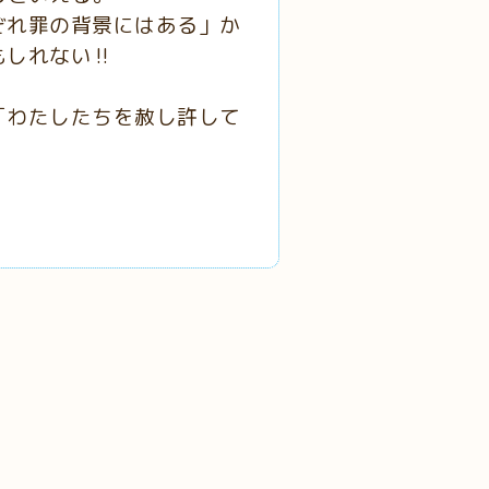
ぞれ罪の背景にはある」か
しれない‼️
「わたしたちを赦し許して