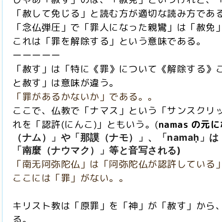
「赦して免じる」と読む方が適切な読み方であ
「念仏弾圧」で「罪人になった親鸞」は「赦免
これは「罪を解除する」という意味である。
ーーーーー
「赦す」は「特に《罪》について《解除する》
と赦す」は意味が違う。
「罪があるかないか」である。。
ここで、仏教で「ナマス」という「サンスクリ
れを「認許(にんこ)」ともいう。(
namas の元
（ナム）」や「那謨（ナモ）」、「
namaḥ
」は
「南麼（ナウマク）」等と音写
される)
「南无阿弥陀仏」は「阿弥陀仏が認許している」
ここには「罪」がない。。
キリスト教は「原罪」を「神」が「赦す」から
る。