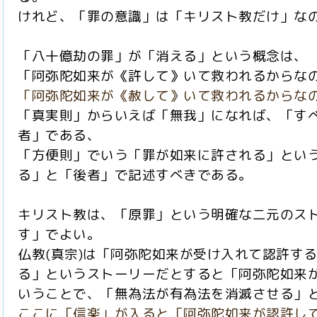
けれど、「罪の意識」は「キリスト教だけ」な
「八十億劫の罪」が「消える」という概念は、
「阿弥陀如来が《許して》いて救われるからな
「阿弥陀如来が《赦して》いて救われるからな
「真実則」からいえば「無我」になれば、「す
者」である、
「方便則」でいう「罪が如来に許される」とい
る」と「後者」で記述すべきである。
キリスト教は、「原罪」という明確な二元のス
す」でよい。
仏教(真宗)は「阿弥陀如来が受け入れて認許す
る」というストーリーだとすると「阿弥陀如来
いうことで、「無為法が有為法を消滅させる」
ここに「信楽」が入ると「阿弥陀如来が認許し