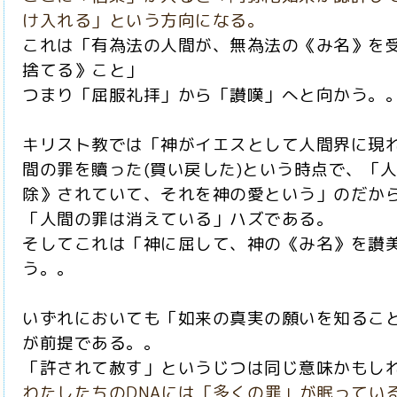
け入れる」という方向になる。
これは「有為法の人間が、無為法の《み名》を
捨てる》こと」
つまり「屈服礼拝」から「讃嘆」へと向かう。
キリスト教では「神がイエスとして
人間界に現
間の罪を贖った(買い戻した)という時点で、「
除》されていて、それを神の愛という」のだか
「人間の罪は消えている」ハズである。
そしてこれは「神に屈して、神の《み名》を讃
う。。
いずれにおいても「如来の真実の願いを知るこ
が前提である。。
「許されて赦す」というじつは同じ意味かもしれ
わたしたちのDNAには「多くの罪」が眠ってい