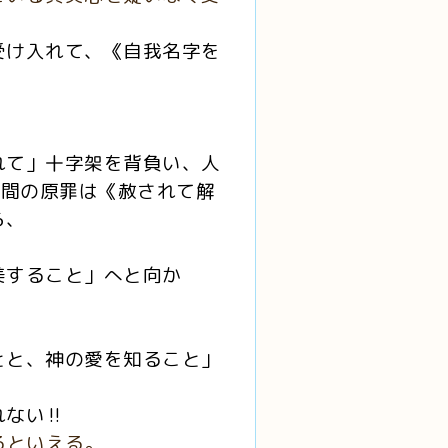
受け入れて、《自我名字を
。
れて」十字架を背負い、人
人間の原罪は《赦されて解
ら、
美すること」へと向か
とと、神の愛を知ること」
ない‼️
るといえる。