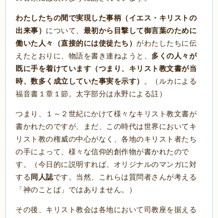
わたしたちの間で実現した事柄（イエス・キリストの
出来事）
最初から目撃して御言葉のために
について、
働いた人々（直接的には使徒たち）
がわたしたちに伝
多くの人々が
えたとおりに、物語を書き連ねようと、
既に手を着けています（つまり、キリスト教文書が当
時、数多く成立していた事実を示す）
。（ルカによる
福音書１章１節。太字部分は永野による註）
つまり、１～２世紀にかけて様々なキリスト教文書が
書かれたのですが、まだ、この時代は世界においてキ
リスト教の権威の中心がなく、各地のキリスト者たち
の手によって、様々な信仰的創作物が書かれたので
す。（今日的に説明すれば、オリジナルのマンガに対
同人誌
する
です。当然、これらは質問者さんが考える
「神のことば」ではありません。）
その後、キリスト教会は各地において司教座を据える