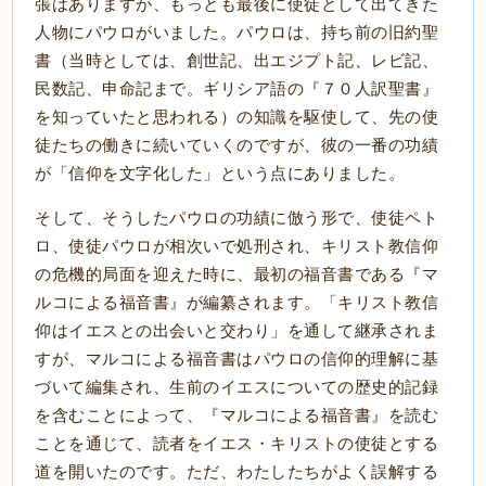
張はありますが、もっとも最後に使徒として出てきた
人物にパウロがいました。パウロは、持ち前の旧約聖
書（当時としては、創世記、出エジプト記、レビ記、
民数記、申命記まで。ギリシア語の『７０人訳聖書』
を知っていたと思われる）の知識を駆使して、先の使
徒たちの働きに続いていくのですが、彼の一番の功績
が「信仰を文字化した」という点にありました。
そして、そうしたパウロの功績に倣う形で、使徒ペト
ロ、使徒パウロが相次いで処刑され、キリスト教信仰
の危機的局面を迎えた時に、最初の福音書である『マ
ルコによる福音書』が編纂されます。「キリスト教信
仰はイエスとの出会いと交わり」を通して継承されま
すが、マルコによる福音書はパウロの信仰的理解に基
づいて編集され、生前のイエスについての歴史的記録
を含むことによって、『マルコによる福音書』を読む
ことを通じて、読者をイエス・キリストの使徒とする
道を開いたのです。ただ、わたしたちがよく誤解する