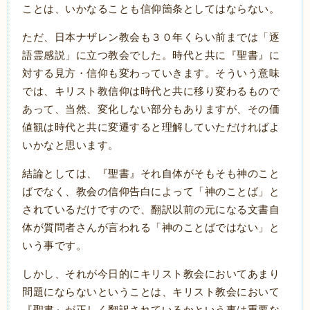
ことは、いかなることも信仰箇条としてはならない。
ただ、日本ナザレン教会も３０年くらい前までは「逐
語霊感説」に立つ教会でした。時代と共に『聖書』に
対する見方・信仰も変わっていきます。そういう意味
では、キリスト教信仰は時代と共に移り変わるもので
あって、当然、変化しない部分もありますが、その価
値観は時代と共に変遷すると理解していただければよ
いかなと思います。
結論としては、『聖書』それ自体がそもそも神のこと
ばでなく、教会の信仰告白によって「神のことば」と
されているだけですので、翻訳以前の元になる文書自
体が質問者さんが言われる「神のことばではない」と
いう事です。
しかし、それが今日的にキリスト教会においてあまり
問題にならないということは、キリスト教会において
『聖書』が正しく翻訳されているかという事は重要な