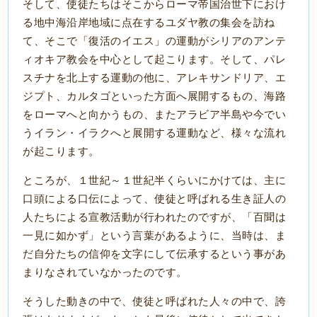
そして、使徒たちはそこからローマ帝国治世下におけ
る地中海沿岸地域に点在するユダヤ教の集会を訪ね
て、そこで「復活のイエス」の運動がシリアのアンテ
ィオキア教会を中心として起こります。そして、パレ
スチナを北上する運動の他に、アレキサンドリア、エ
ジプト、カルタゴといった方面へ展開するもの、海路
をローマへと向かうもの、またアラビア半島や今でい
うイラン・イラクへと展開する運動など、様々な流れ
が起こります。
ところが、１世紀～１世紀半くらいにかけては、主に
口頭による口伝によって、使徒と呼ばれる生き証人の
人たちによる宣教活動が行われたのですが、「百聞は
一見に如かず」という言葉があるように、当時は、ま
だ自分たちの信仰を文字にして伝承するという事があ
まりなされていなかったのです。
そうした動きの中で、使徒と呼ばれた人々の中で、誇