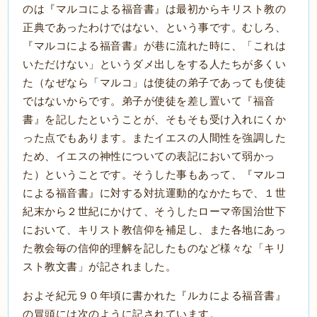
のは『マルコによる福音書』は最初からキリスト教の
正典であったわけではない、という事です。むしろ、
『マルコによる福音書』が巷に流れた時に、「これは
いただけない」というダメ出しをする人たちが多くい
た（なぜなら「マルコ」は使徒の弟子であっても使徒
ではないからです。弟子が使徒を差し置いて『福音
書』を記したということが、そもそも受け入れにくか
った点でもあります。またイエスの人間性を強調した
ため、イエスの神性についての表記において弱かっ
た）ということです。そうした事もあって、『マルコ
による福音書』に対する対抗運動的なかたちで、１世
紀末から２世紀にかけて、そうしたローマ帝国治世下
において、キリスト教信仰を補足し、また各地にあっ
た教会毎の信仰的理解を記したものなど様々な「キリ
スト教文書」が記されました。
およそ紀元９０年頃に書かれた『ルカによる福音書』
の冒頭には次のように記されています。