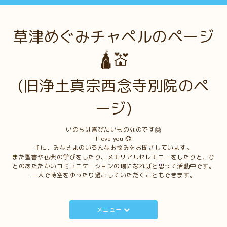
草津めぐみチャペルのページ
🛕💒
(旧浄土真宗西念寺別院のペ
ージ)
いのちは喜びたいものなのです🤗
I love you 💞
主に、みなさまのいろんなお悩みをお聞きしています。
また聖書や仏典の学びをしたり、メモリアルセレモニーをしたりと、ひ
とのあたたかいコミュニケーションの場になればと思って活動中です。
一人で時空をゆったり過ごしていただくこともできます。
メニュー