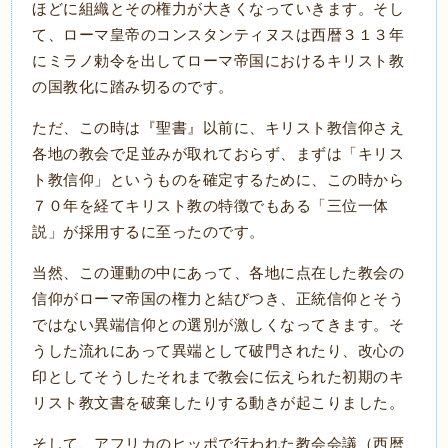
ほどに組織とその権力が大きくなっていきます。そし
て、ローマ皇帝のコンスタンティヌスは西暦３１３年
にミラノ勅令を出してローマ帝国におけるキリスト教
の国教化に踏み切るのです。
ただ、この時は『聖書』以前に、キリスト教信仰さえ
各地の教会で足並みが取れておらず、まずは「キリス
ト教信仰」というものを確定するために、この時から
７０年を経てキリスト教の特徴でもある「三位一体
説」が採用するに至ったのです。
当然、この運動の中にあって、各地に点在した教会の
信仰がローマ帝国の権力と結びつき、正統信仰とそう
ではない異端信仰との選別が激しくなってきます。そ
うした流れにあって異端として破門されたり、改心の
印としてそうしたそれまで教会に伝えられた初期のキ
リスト教文書を破棄したりする動きが起こりました。
そして、アフリカのヒッポで行われた教会会議（西暦