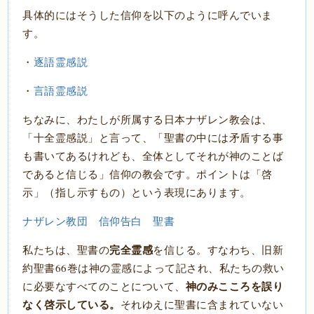
具体的にはそうした信仰を以下のように呼んでいま
す。
・
逐語霊感説
・
言語霊感説
ちなみに、わたしが所属する日本ナザレン教会は、
「十全霊感説」と言って、「聖書の中には矛盾する事
も書いてあるけれども、全体としてそれが神のことば
であると信じる」信仰の教会です。ポイントは「啓
示」（指し示すもの）という表現にあります。
ナザレン教団 信仰告白 聖書
完全霊感
私たちは、聖書の
を信じる。すなわち、旧新
約聖書66巻は神の霊感によって記され、私たちの救い
神のみこころを誤り
に必要なすべてのことについて、
なく啓示している。
それゆえに聖書に含まれていない