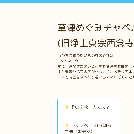
草津めぐみチャペル
(旧浄土真宗西念寺
いのちは喜びたいものなのです🤗
I love you 💞
主に、みなさまのいろんなお悩みをお聞きし
また聖書や仏典の学びをしたり、メモリアル
一人で時空をゆったり過ごしていただくこと
その宗教、大丈夫？
トップページ(お知ら
せ毎日要確認)