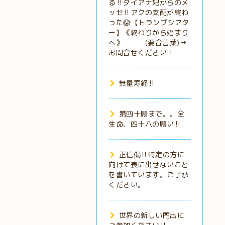
る‼️ダイアナ妃からのメ
ッセ‼️アクの支配が終わ
った😱【トランプシアタ
ー】《終わりから始まり
へ》 (要合言葉)→
お問合せください！
無量寿経‼️
第四十願まで。。全
生命、四十八の願い‼️
正信偈‼️特定の方に
向けて表に出せないこと
を書いています。ご了承
ください。
世界の新しい門出に