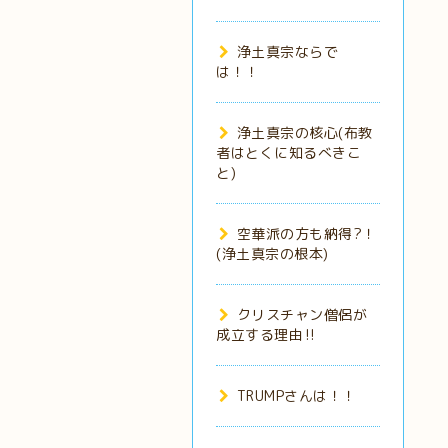
浄土真宗ならで
は！！
浄土真宗の核心(布教
者はとくに知るべきこ
と)
空華派の方も納得?！
(浄土真宗の根本)
クリスチャン僧侶が
成立する理由‼️
TRUMPさんは！！