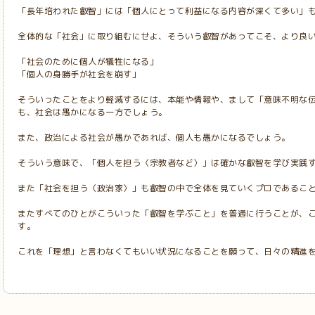
「長年培われた叡智」には「個人にとって利益になる内容が深くて多い」
全体的な「社会」に取り組むにせよ、そういう叡智があってこそ、より良
「社会のために個人が犠牲になる」
「個人の身勝手が社会を崩す」
そういったことをより軽減するには、本能や情報や、まして「意味不明な
も、社会は愚かになる一方でしょう。
また、政治による社会が愚かであれば、個人も愚かになるでしょう。
そういう意味で、「個人を担う〈宗教者など〉」は確かな叡智を学び実践
また「社会を担う〈政治家〉」も叡智の中で全体を見ていくプロであるこ
またすべてのひとがこういった「叡智を学ぶこと」を普通に行うことが、
す。
これを「理想」と言わなくてもいい状況になることを願って、日々の精進