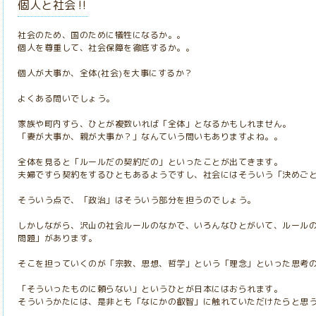
個人と社会‼️
社会のため、国のために犠牲になるか。。
個人を尊重して、社会保障を徹底するか。。
個人が大事か、全体(社会)を大事にするか？
よくある問いでしょう。
家族や町内すら、ひとが複数いれば「全体」となるかもしれません。
「妻が大事か、親が大事か？」なんていう問いもありますよね。。
全体を見ると「ルールだの契約だの」といったことが出てきます。
夫婦ですら契約をするひともあるようですし、社会にはそういう「決めご
そういう点で、「政治」はそういう部分を担うのでしょう。
しかしながら、沢山の社会ルールのなかで、いろんなひとがいて、ルール
問題」があります。
そこを担っていくのが「宗教、思想、哲学」という「理念」といった思考
「そういったものに頼らない」というひとが日本にはおられます。
そういうかたには、是非とも「なにかの叡智」に触れていただけたらと思