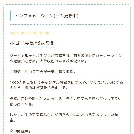
インフォメーション(日々更新中)
2021-01-19 01:01:00
水谷了義氏FBより❣️
ソーシャルディスタンスが提唱され、対面の部分にパーテーション
や距離ができた。人数収容のキャパが減った。
「配信」という手法が一気に躍り出る。
1000人を目指してチャンネル登録を促す人や、やりたいようにする
人など一種の社会現象がうまれる。
当初、海外や離れた人たちに久しぶりに見てもらるなど少し明るい
話も出てくる。
しかし、生の空気感なんかが伝えられないというデメリットが発
生。
次の問題点。