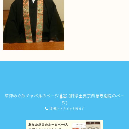
草津めぐみチャペルのページ🛕💒 (旧浄土真宗西念寺別院のペー
ジ)
090-7765-0987