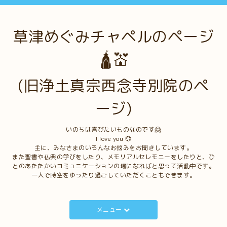
草津めぐみチャペルのページ
🛕💒
(旧浄土真宗西念寺別院のペ
ージ)
いのちは喜びたいものなのです🤗
I love you 💞
主に、みなさまのいろんなお悩みをお聞きしています。
また聖書や仏典の学びをしたり、メモリアルセレモニーをしたりと、ひ
とのあたたかいコミュニケーションの場になればと思って活動中です。
一人で時空をゆったり過ごしていただくこともできます。
メニュー