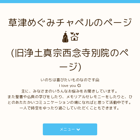
草津めぐみチャペルのページ
🛕💒
(旧浄土真宗西念寺別院のペ
ージ)
いのちは喜びたいものなのです🤗
I love you 💞
主に、みなさまのいろんなお悩みをお聞きしています。
また聖書や仏典の学びをしたり、メモリアルセレモニーをしたりと、ひ
とのあたたかいコミュニケーションの場になればと思って活動中です。
一人で時空をゆったり過ごしていただくこともできます。
メニュー