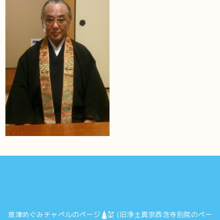
草津めぐみチャペルのページ🛕💒 (旧浄土真宗西念寺別院のペー