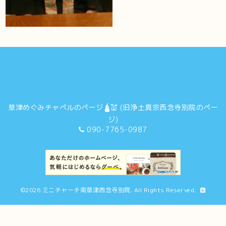
草津めぐみチャペルのページ🛕💒 (旧浄土真宗西念寺別院のペー
ジ)
090-7765-0987
©2026
ミニチャーチ南草津西念寺別院
. All Rights Reserved.