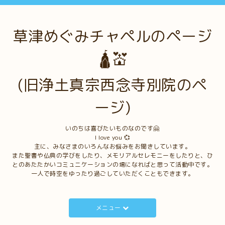
草津めぐみチャペルのページ
🛕💒
(旧浄土真宗西念寺別院のペ
ージ)
いのちは喜びたいものなのです🤗
I love you 💞
主に、みなさまのいろんなお悩みをお聞きしています。
また聖書や仏典の学びをしたり、メモリアルセレモニーをしたりと、ひ
とのあたたかいコミュニケーションの場になればと思って活動中です。
一人で時空をゆったり過ごしていただくこともできます。
メニュー