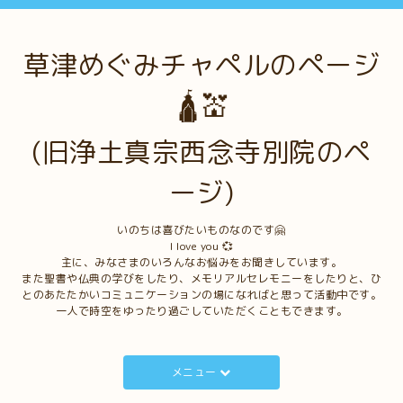
草津めぐみチャペルのページ
🛕💒
(旧浄土真宗西念寺別院のペ
ージ)
いのちは喜びたいものなのです🤗
I love you 💞
主に、みなさまのいろんなお悩みをお聞きしています。
また聖書や仏典の学びをしたり、メモリアルセレモニーをしたりと、ひ
とのあたたかいコミュニケーションの場になればと思って活動中です。
一人で時空をゆったり過ごしていただくこともできます。
メニュー