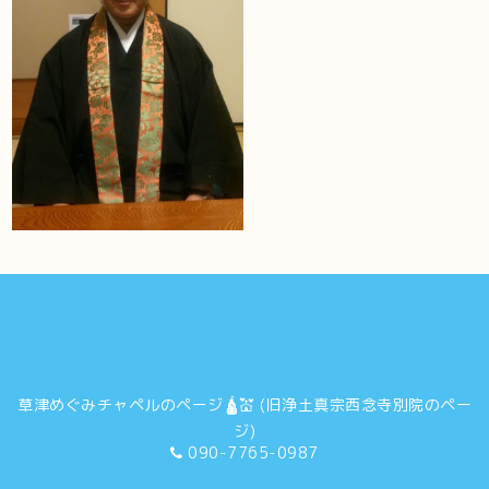
草津めぐみチャペルのページ🛕💒 (旧浄土真宗西念寺別院のペー
ジ)
090-7765-0987