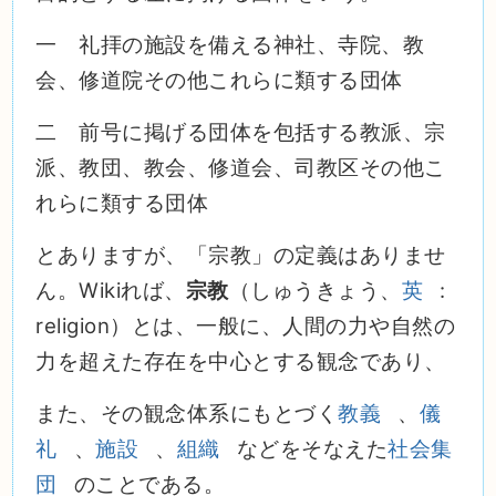
一 礼拝の施設を備える神社、寺院、教
会、修道院その他これらに類する団体
二 前号に掲げる団体を包括する教派、宗
派、教団、教会、修道会、司教区その他こ
れらに類する団体
とありますが、「宗教」の定義はありませ
ん。Wikiれば、
宗教
（しゅうきょう、
英
:
religion）とは、一般に、人間の力や自然の
力を超えた存在を中心とする観念であり、
また、その観念体系にもとづく
教義
、
儀
礼
、
施設
、
組織
などをそなえた
社会集
団
のことである。