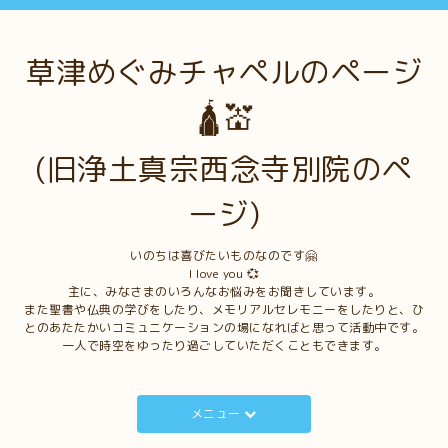
草津めぐみチャペルのページ
🛕💒
(旧浄土真宗西念寺別院のペ
ージ)
いのちは喜びたいものなのです🤗
I love you 💞
主に、みなさまのいろんなお悩みをお聞きしています。
また聖書や仏典の学びをしたり、メモリアルセレモニーをしたりと、ひ
とのあたたかいコミュニケーションの場になればと思って活動中です。
一人で時空をゆったり過ごしていただくこともできます。
メニュー