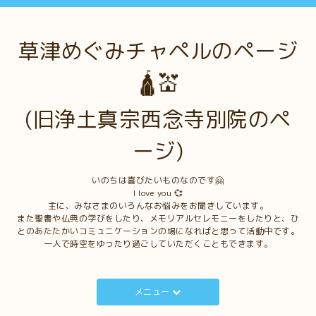
草津めぐみチャペルのページ
🛕💒
(旧浄土真宗西念寺別院のペ
ージ)
いのちは喜びたいものなのです🤗
I love you 💞
主に、みなさまのいろんなお悩みをお聞きしています。
また聖書や仏典の学びをしたり、メモリアルセレモニーをしたりと、ひ
とのあたたかいコミュニケーションの場になればと思って活動中です。
一人で時空をゆったり過ごしていただくこともできます。
メニュー