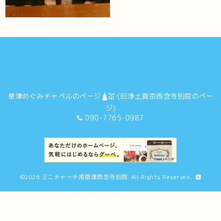
草津めぐみチャペルのページ🛕💒 (旧浄土真宗西念寺別院のペー
ジ)
090-7765-0987
©2026
ミニチャーチ南草津西念寺別院
. All Rights Reserved.