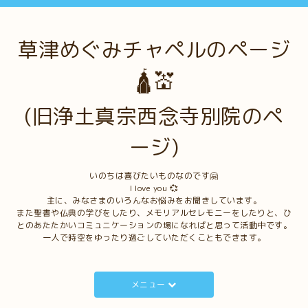
草津めぐみチャペルのページ
🛕💒
(旧浄土真宗西念寺別院のペ
ージ)
いのちは喜びたいものなのです🤗
I love you 💞
主に、みなさまのいろんなお悩みをお聞きしています。
また聖書や仏典の学びをしたり、メモリアルセレモニーをしたりと、ひ
とのあたたかいコミュニケーションの場になればと思って活動中です。
一人で時空をゆったり過ごしていただくこともできます。
メニュー