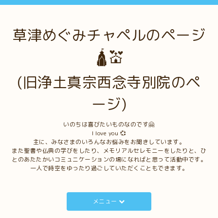
草津めぐみチャペルのページ
🛕💒
(旧浄土真宗西念寺別院のペ
ージ)
いのちは喜びたいものなのです🤗
I love you 💞
主に、みなさまのいろんなお悩みをお聞きしています。
また聖書や仏典の学びをしたり、メモリアルセレモニーをしたりと、ひ
とのあたたかいコミュニケーションの場になればと思って活動中です。
一人で時空をゆったり過ごしていただくこともできます。
メニュー