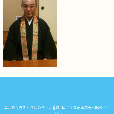
草津めぐみチャペルのページ🛕💒 (旧浄土真宗西念寺別院のペー
ジ)