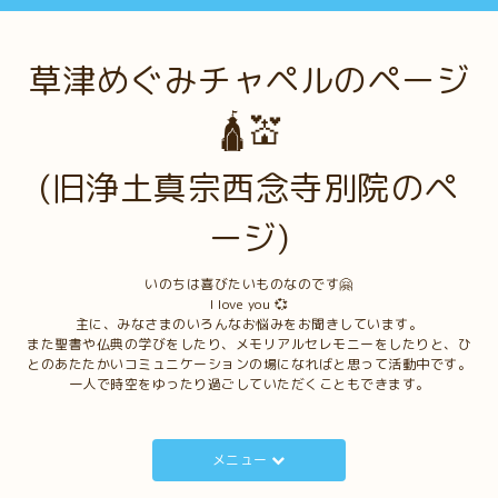
草津めぐみチャペルのページ
🛕💒
(旧浄土真宗西念寺別院のペ
ージ)
いのちは喜びたいものなのです🤗
I love you 💞
主に、みなさまのいろんなお悩みをお聞きしています。
また聖書や仏典の学びをしたり、メモリアルセレモニーをしたりと、ひ
とのあたたかいコミュニケーションの場になればと思って活動中です。
一人で時空をゆったり過ごしていただくこともできます。
メニュー