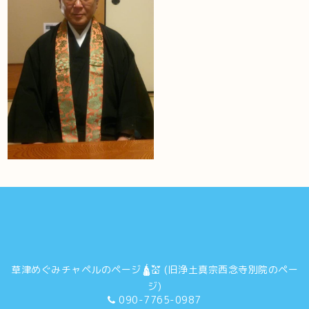
草津めぐみチャペルのページ🛕💒 (旧浄土真宗西念寺別院のペー
ジ)
090-7765-0987