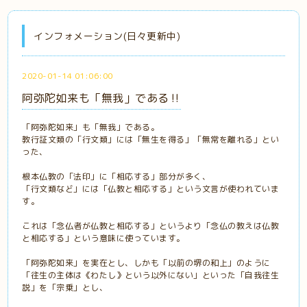
インフォメーション(日々更新中)
2020-01-14 01:06:00
阿弥陀如来も「無我」である‼️
「阿弥陀如来」も「無我」である。
教行証文類の「行文類」には「無生を得る」「無常を離れる」とい
った、
根本仏教の「法印」に「相応する」部分が多く、
「行文類など」には「仏教と相応する」という文言が使われていま
す。
これは「念仏者が仏教と相応する」というより「念仏の教えは仏教
と相応する」という意味に使っています。
「阿弥陀如来」を実在とし、しかも「以前の堺の和上」のように
「往生の主体は《わたし》という以外にない」といった「自我往生
説」を「宗乗」とし、