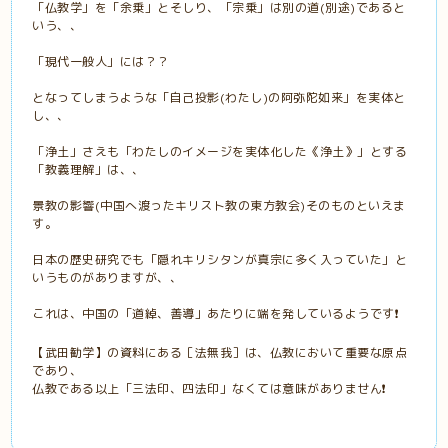
「仏教学」を「余乗」とそしり、「宗乗」は別の道(別途)であると
いう、、
「現代一般人」には？？
となってしまうような「自己投影(わたし)の阿弥陀如来」を実体と
し、、
「浄土」さえも「わたしのイメージを実体化した《浄土》」とする
「教義理解」は、、
景教の影響(中国へ渡ったキリスト教の東方教会)そのものといえま
す。
日本の歴史研究でも「隠れキリシタンが真宗に多く入っていた」と
いうものがありますが、、
これは、中国の「道綽、善導」あたりに端を発しているようです❗️
【武田勧学】の資料にある［法無我］は、仏教において重要な原点
であり、
仏教である以上「三法印、四法印」なくては意味がありません❗️