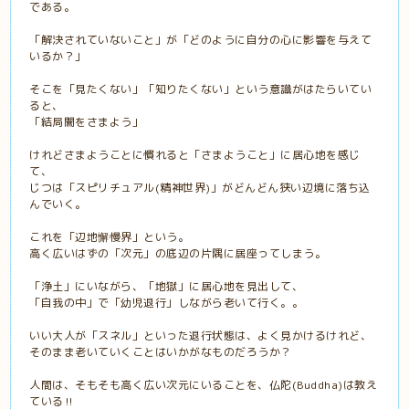
である。
「解決されていないこと」が「どのように自分の心に影響を与えて
いるか？」
そこを「見たくない」「知りたくない」という意識がはたらいてい
ると、
「結局闇をさまよう」
けれどさまようことに慣れると「さまようこと」に居心地を感じ
て、
じつは「スピリチュアル(精神世界)」がどんどん狭い辺境に落ち込
んでいく。
これを「辺地懈慢界」という。
高く広いはずの「次元」の底辺の片隅に居座ってしまう。
「浄土」にいながら、「地獄」に居心地を見出して、
「自我の中」で「幼児退行」しながら老いて行く。。
いい大人が「スネル」といった退行状態は、よく見かけるけれど、
そのまま老いていくことはいかがなものだろうか？
人間は、そもそも高く広い次元にいることを、仏陀(Buddha)は教え
ている‼️