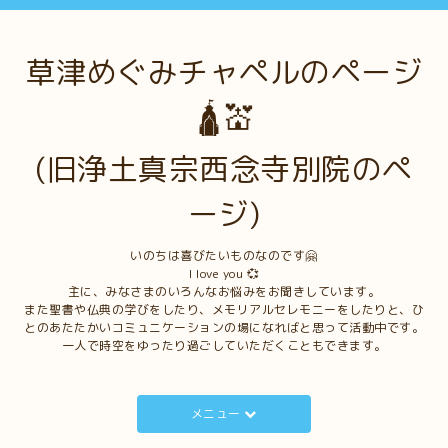
草津めぐみチャペルのページ
🛕💒
(旧浄土真宗西念寺別院のペ
ージ)
いのちは喜びたいものなのです🤗
I love you 💞
主に、みなさまのいろんなお悩みをお聞きしています。
また聖書や仏典の学びをしたり、メモリアルセレモニーをしたりと、ひ
とのあたたかいコミュニケーションの場になればと思って活動中です。
一人で時空をゆったり過ごしていただくこともできます。
メニュー