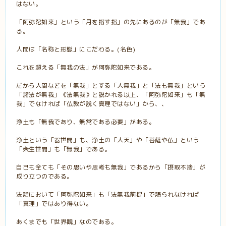
はない。
「阿弥陀如来」という「月を指す指」の先にあるのが「無我」であ
る。
人間は「名称と形態」にこだわる。(名色)
これを超える「無我の法」が阿弥陀如来である。
だから人間などを「無我」とする「人無我」と「法も無我」という
「諸法が無我」《法無我》と説かれる以上、「阿弥陀如来」も「無
我」でなければ「仏教が説く真理ではない」から、、
浄土も「無我であり、無常である必要」がある。
浄土という「器世間」も、浄土の「人天」や「菩薩や仏」という
「衆生世間」も「無我」である。
自己も全ても「その思いや思考も無我」であるから「摂取不捨」が
成り立つのである。
法話において「阿弥陀如来」も「法無我前提」で語られなければ
「真理」ではあり得ない。
あくまでも「世界観」なのである。