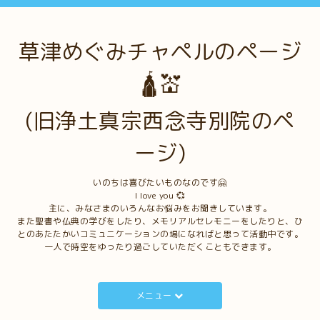
草津めぐみチャペルのページ
🛕💒
(旧浄土真宗西念寺別院のペ
ージ)
いのちは喜びたいものなのです🤗
I love you 💞
主に、みなさまのいろんなお悩みをお聞きしています。
また聖書や仏典の学びをしたり、メモリアルセレモニーをしたりと、ひ
とのあたたかいコミュニケーションの場になればと思って活動中です。
一人で時空をゆったり過ごしていただくこともできます。
メニュー