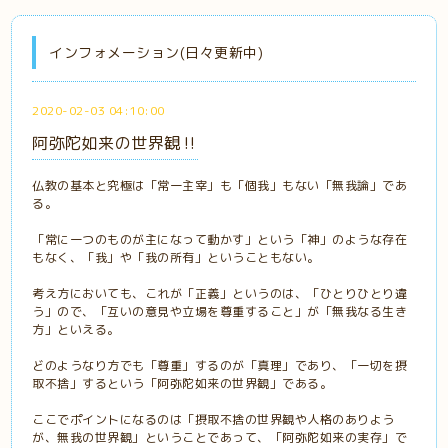
インフォメーション(日々更新中)
2020-02-03 04:10:00
阿弥陀如来の世界観‼️
仏教の基本と究極は「常一主宰」も「個我」もない「無我論」であ
る。
「常に一つのものが主になって動かす」という「神」のような存在
もなく、「我」や「我の所有」ということもない。
考え方においても、これが「正義」というのは、「ひとりひとり違
う」ので、「互いの意見や立場を尊重すること」が「無我なる生き
方」といえる。
どのようなり方でも「尊重」するのが「真理」であり、「一切を摂
取不捨」するという「阿弥陀如来の世界観」である。
ここでポイントになるのは「摂取不捨の世界観や人格のありよう
が、無我の世界観」ということであって、「阿弥陀如来の実存」で