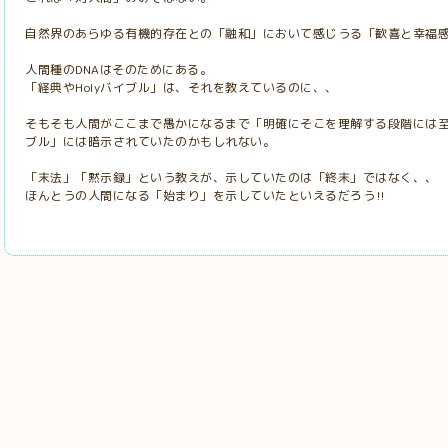
自然界のあらゆる有機的存在との「融和」において感じうる「歓喜と幸福
人間種のDNAはそのためにある。
「経典やHolyバイブル」は、それを教えているのに、、
そもそも人間がここまで愚かになるまで「明確にそこを理解する段階には至ら
ブル」には暗示されていたのかもしれない。
「末法」「黙示録」という教えが、示していたのは「終末」ではなく、、
ほんとうの人間になる「始まり」を示していたといえるだろう‼️