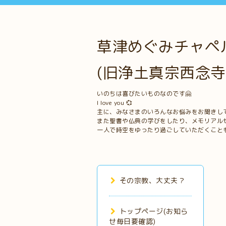
草津めぐみチャペル
(旧浄土真宗西念寺
いのちは喜びたいものなのです🤗
I love you 💞
主に、みなさまのいろんなお悩みをお聞きし
また聖書や仏典の学びをしたり、メモリアル
一人で時空をゆったり過ごしていただくこと
その宗教、大丈夫？
トップページ(お知ら
せ毎日要確認)