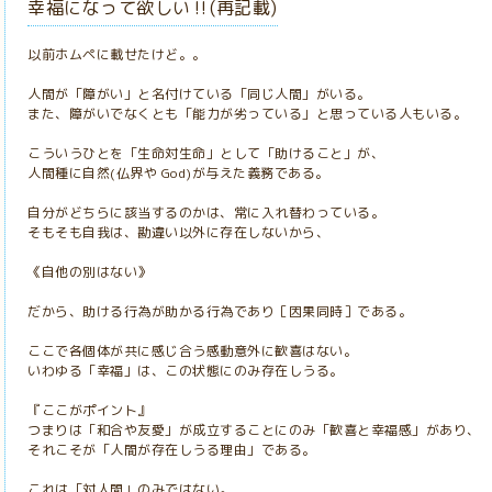
幸福になって欲しい‼️(再記載)
以前ホムペに載せたけど。。
人間が「障がい」と名付けている「同じ人間」がいる。
また、障がいでなくとも「能力が劣っている」と思っている人もいる。
こういうひとを「生命対生命」として「助けること」が、
人間種に自然(仏界や God)が与えた義務である。
自分がどちらに該当するのかは、常に入れ替わっている。
そもそも自我は、勘違い以外に存在しないから、
《自他の別はない》
だから、助ける行為が助かる行為であり［因果同時］である。
ここで各個体が共に感じ合う感動意外に歓喜はない。
いわゆる「幸福」は、この状態にのみ存在しうる。
『ここがポイント』
つまりは「和合や友愛」が成立することにのみ「歓喜と幸福感」があり、
それこそが「人間が存在しうる理由」である。
これは「対人間」のみではない。