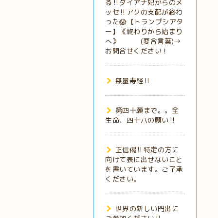
る‼️ダイアナ妃からのメ
ッセ‼️アクの支配が終わ
った😱【トランプシアタ
ー】《終わりから始まり
へ》 (要合言葉)→
お問合せください！
無量寿経‼️
第四十願まで。。全
生命、四十八の願い‼️
正信偈‼️特定の方に
向けて表に出せないこと
を書いています。ご了承
ください。
世界の新しい門出に