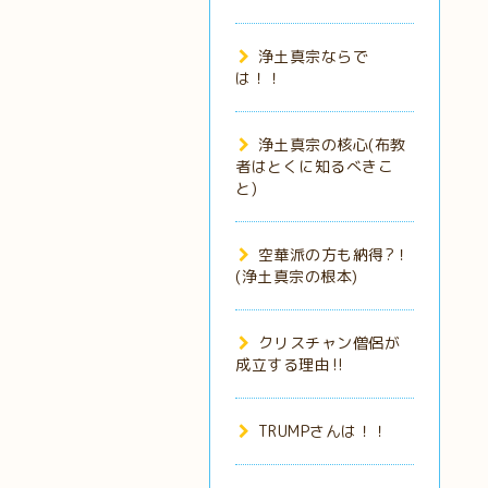
浄土真宗ならで
は！！
浄土真宗の核心(布教
者はとくに知るべきこ
と)
空華派の方も納得?！
(浄土真宗の根本)
クリスチャン僧侶が
成立する理由‼️
TRUMPさんは！！