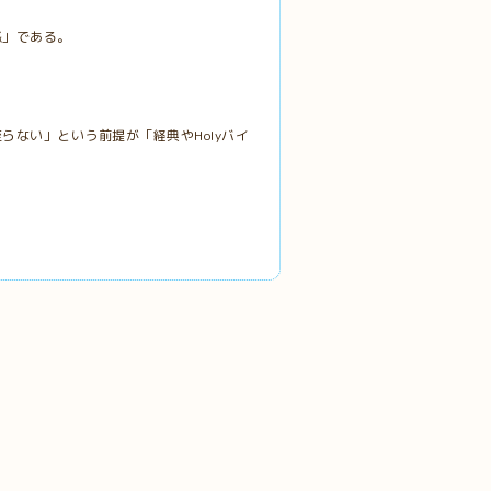
感」である。
ない」という前提が「経典やHolyバイ