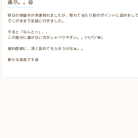
歯が。。😆
昨日の仮留めが早速取れましたが、取れて当たり前のポイントに詰めをし
でこのままで法話に行きました。
すると「なんと‼️」、、
この部分に歯がない方がしゃべりやすい。。Σ੧(❛□❛✿)
歯科医師に、浅く詰めてもらおうかなぁ。。
新たな発見です😆