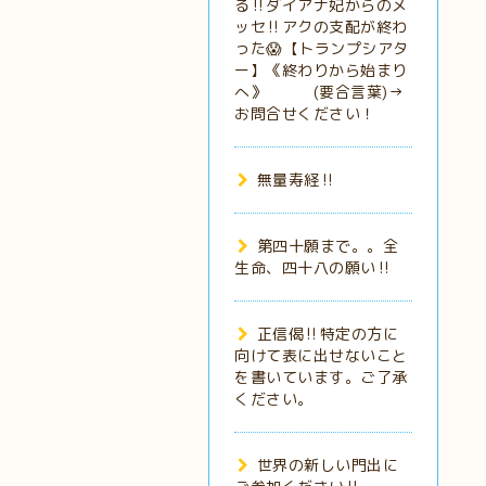
る‼️ダイアナ妃からのメ
ッセ‼️アクの支配が終わ
った😱【トランプシアタ
ー】《終わりから始まり
へ》 (要合言葉)→
お問合せください！
無量寿経‼️
第四十願まで。。全
生命、四十八の願い‼️
正信偈‼️特定の方に
向けて表に出せないこと
を書いています。ご了承
ください。
世界の新しい門出に