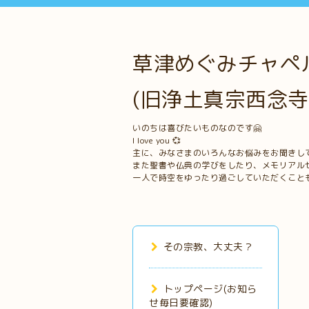
草津めぐみチャペル
(旧浄土真宗西念寺
いのちは喜びたいものなのです🤗
I love you 💞
主に、みなさまのいろんなお悩みをお聞きし
また聖書や仏典の学びをしたり、メモリアル
一人で時空をゆったり過ごしていただくこと
その宗教、大丈夫？
トップページ(お知ら
せ毎日要確認)