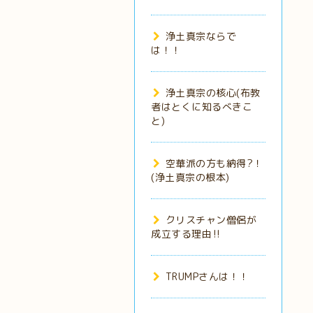
浄土真宗ならで
は！！
浄土真宗の核心(布教
者はとくに知るべきこ
と)
空華派の方も納得?！
(浄土真宗の根本)
クリスチャン僧侶が
成立する理由‼️
TRUMPさんは！！