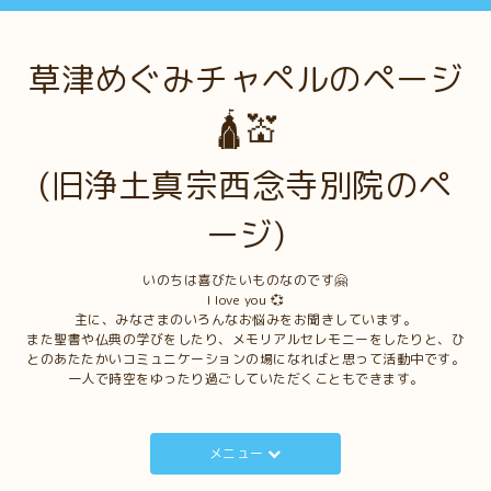
草津めぐみチャペルのページ
🛕💒
(旧浄土真宗西念寺別院のペ
ージ)
いのちは喜びたいものなのです🤗
I love you 💞
主に、みなさまのいろんなお悩みをお聞きしています。
また聖書や仏典の学びをしたり、メモリアルセレモニーをしたりと、ひ
とのあたたかいコミュニケーションの場になればと思って活動中です。
一人で時空をゆったり過ごしていただくこともできます。
メニュー