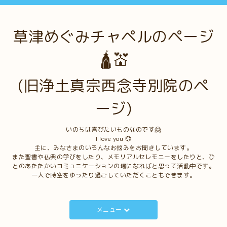
草津めぐみチャペルのページ
🛕💒
(旧浄土真宗西念寺別院のペ
ージ)
いのちは喜びたいものなのです🤗
I love you 💞
主に、みなさまのいろんなお悩みをお聞きしています。
また聖書や仏典の学びをしたり、メモリアルセレモニーをしたりと、ひ
とのあたたかいコミュニケーションの場になればと思って活動中です。
一人で時空をゆったり過ごしていただくこともできます。
メニュー