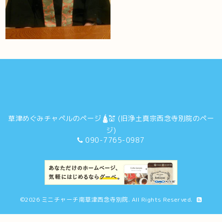
草津めぐみチャペルのページ🛕💒 (旧浄土真宗西念寺別院のペー
ジ)
090-7765-0987
©2026
ミニチャーチ南草津西念寺別院
. All Rights Reserved.