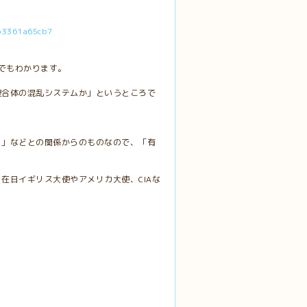
cb3361a65cb7
でもわかります。
複合体の混乱システムか」というところで
ィ」などとの関係からのものなので、「有
在日イギリス大使やアメリカ大使、CIAな