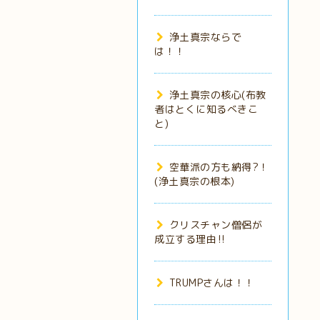
浄土真宗ならで
は！！
浄土真宗の核心(布教
者はとくに知るべきこ
と)
空華派の方も納得?！
(浄土真宗の根本)
クリスチャン僧侶が
成立する理由‼️
TRUMPさんは！！