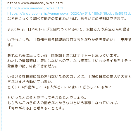
http://www.amadeo.jp/cia.html
http://www.amadeo.jp/cia.html
https://blog.goo.ne.jp/yamanooyaji0220/e/31b189c3f9bcbd9e5873
などをじっくり調べて動きの変化わかれば、あらかじめ予測はできます。
またCIAは、日本のトップに関わっているので、安倍さんや麻生さんの動き
いずれにしろ、「恐怖を煽る陰謀論は目立ちたがりか信者集めか」「軍産
す。
あれこれ表に出している「陰謀論」はほぼテキトーと思っています。
わたしの情報源は、表にはないもので、かつ確実に「いわゆるイルミナテ
象無象の話」は出てきません。
いろいろな情報に惑わされないためのカナメは、上記の日本の要人や天皇と
どがいまどう動いているか、
とくにCIAが動かしている人がどこにいまいてどうしているか？
といったところと並行して考えることでしょう。
もちろんこれらの人の動きがわからないという事態になっていれば、
「何かがある」と考えることです。