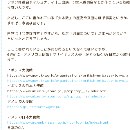
シオン修道会やイルミナティ十三血族、300人委員会などが作っている奴
らないんです。
ただし、ここに書かれている「大本教」の歴史や来歴はほぼ事実というか
すれば、今更な話です。
内容は「今更な内容」ですから、ただ「地震について」が本当かどうか？
といったところでしょう。
ここに書かれていることがあり得るといえなくもないですが、
GW前に「アメリカ大使館」や「イギリス大使」がどう動くか(日本から離
ます。
イギリス大使館
https://www.gov.uk/world/organisations/british-embassy-tokyo.ja
https://www.gov.uk/world/organisations/british-embassy-tokyo.ja
イギリスの日本大使館
https://www.uk.emb-japan.go.jp/itprtop_ja/index.html
https://www.uk.emb-japan.go.jp/itprtop_ja/index.html
アメリカ大使館
https://jp.usembassy.gov/ja/
アメリカ日本大使館
https://www.us.emb-japan.go.jp/itprtop_ja/index.html
日本のCIA