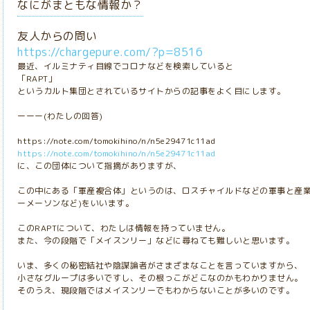
なにがまともな情報か？
友人からの問い
https://chargepure.com/?p=8516
最近、イルミナティ目線でコロナなどを検索していると
「RAPT」
というカルト集団とされているサイトからの記事をよく目にします。
ーーー(わたしの回答)
https://note.com/tomokihino/n/n5e29471c11ad
https://note.com/tomokihino/n/n5e29471c11ad
に、この団体について指摘がありますが、
この中にある「軍産複合体」というのは、ロスチャイルドなどの軍事と産業
ーメーソンなど)をいいます。
このRAPTについて、わたしは情報を持っていません。
また、今の段階で「メイスンリー」などに尋ねても難しいと思います。
いま、多くの秘密結社や陰謀論者がさまざまなことを言っていますから、
小さなグループは多いですし、その根っこがどこなのかもわかりません。
そのうえ、現段階ではメイスンリーでもわからないことが多いのです。