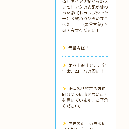
る‼️ダイアナ妃からのメ
ッセ‼️アクの支配が終わ
った😱【トランプシアタ
ー】《終わりから始まり
へ》 (要合言葉)→
お問合せください！
無量寿経‼️
第四十願まで。。全
生命、四十八の願い‼️
正信偈‼️特定の方に
向けて表に出せないこと
を書いています。ご了承
ください。
世界の新しい門出に