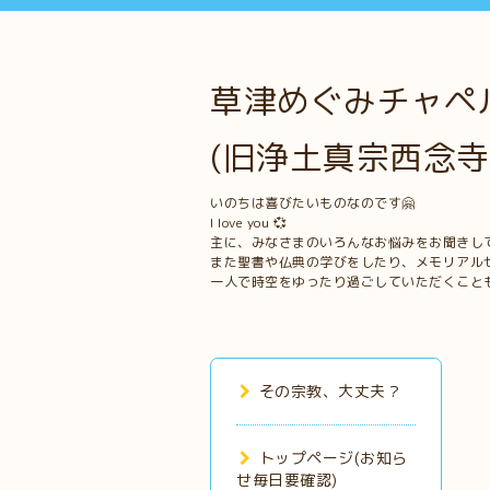
草津めぐみチャペル
(旧浄土真宗西念寺
いのちは喜びたいものなのです🤗
I love you 💞
主に、みなさまのいろんなお悩みをお聞きし
また聖書や仏典の学びをしたり、メモリアル
一人で時空をゆったり過ごしていただくこと
その宗教、大丈夫？
トップページ(お知ら
せ毎日要確認)