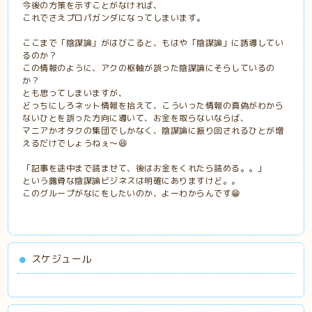
今後の方策を示すことがなければ、
これでさえプロパガンダになってしまいます。
ここまで「陰謀論」がはびこると、もはや「陰謀論」に誘導してい
るのか？
この情報のように、アクの枢軸が誤った陰謀論にそらしているの
か？
とも思ってしまいますが、
どっちにしろネット情報を拾えて、こういった情報の真偽がわから
ないひとを誤った方向に導いて、お金を取らないならば、
マニアかオタクの集団でしかなく、陰謀論に振り回されるひとが増
えるだけでしょうねぇ〜😆
「記事を途中まで読ませて、後はお金をくれたら読める。。」
という露骨な陰謀論ビジネスは明確にありますけど。。
このグループがなにをしたいのか、よーわからんです😁
スケジュール