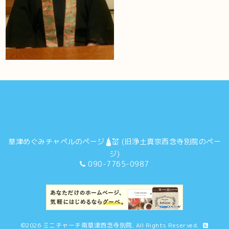
草津めぐみチャペルのページ🛕💒 (旧浄土真宗西念寺別院のペー
ジ)
090-7765-0987
©2026
ミニチャーチ南草津西念寺別院
. All Rights Reserved.