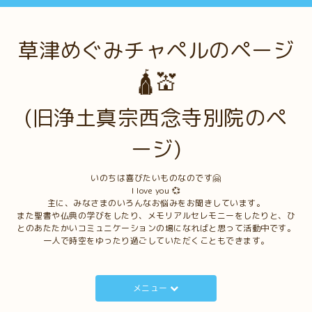
草津めぐみチャペルのページ
🛕💒
(旧浄土真宗西念寺別院のペ
ージ)
いのちは喜びたいものなのです🤗
I love you 💞
主に、みなさまのいろんなお悩みをお聞きしています。
また聖書や仏典の学びをしたり、メモリアルセレモニーをしたりと、ひ
とのあたたかいコミュニケーションの場になればと思って活動中です。
一人で時空をゆったり過ごしていただくこともできます。
メニュー