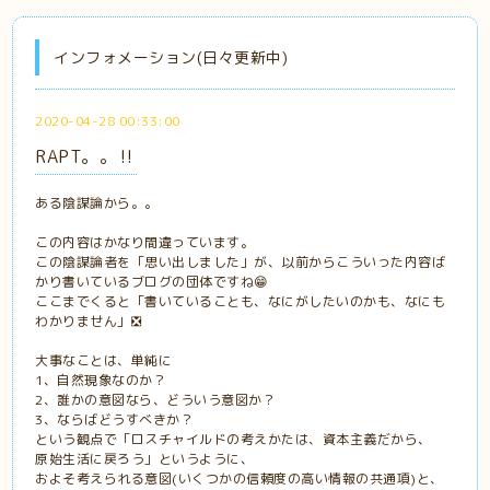
インフォメーション(日々更新中)
2020-04-28 00:33:00
RAPT。。‼️
ある陰謀論から。。
この内容はかなり間違っています。
この陰謀論者を「思い出しました」が、以前からこういった内容ば
かり書いているブログの団体ですね😁
ここまでくると「書いていることも、なにがしたいのかも、なにも
わかりません」❎
大事なことは、単純に
1、自然現象なのか？
2、誰かの意図なら、どういう意図か？
3、ならばどうすべきか？
という観点で「ロスチャイルドの考えかたは、資本主義だから、
原始生活に戻ろう」というように、
およそ考えられる意図(いくつかの信頼度の高い情報の共通項)と、