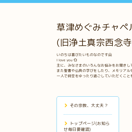
草津めぐみチャペル
(旧浄土真宗西念寺
いのちは喜びたいものなのです🤗
I love you 💞
主に、みなさまのいろんなお悩みをお聞きし
また聖書や仏典の学びをしたり、メモリアル
一人で時空をゆったり過ごしていただくこと
その宗教、大丈夫？
トップページ(お知ら
せ毎日要確認)