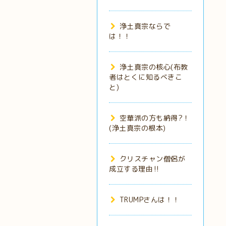
浄土真宗ならで
は！！
浄土真宗の核心(布教
者はとくに知るべきこ
と)
空華派の方も納得?！
(浄土真宗の根本)
クリスチャン僧侶が
成立する理由‼️
TRUMPさんは！！