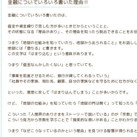
金融についていろいろ書いた理由‼️
金融についていろいろ書いたのは、
借金や資金繰りで苦しむ方が多いときだからということと、
その状態になる「理由があり」、その理由を知ったら脱出できることをお
つまり「地獄の仕組みを知っていたら、地獄から出られること」をお話し
地獄には「堕ちる」と書きます。
この文字は「はまり込む」という意味があります。
つまり「借金なんかしたくない」と思っていても、
「事業を前進させるために、銀行が貸してくれるっていう」
「社員やその家族、取引先、顧客、自分の家族などを守るために仕方がな
といった、意思に反して「はまり込んでしまう」ことが多いからです。
けど、「地獄の仕組み」を知っていたら「地獄の門は開く」って知ったら
こういった「人間界のありさまをストーリーで説いている」のが「宗教」
こういう見方から宗教を学ぶことで「現実的な救いがある」ことがわかり
つまり「なぜこうなっているのかという理由」を見つける智慧が得られる