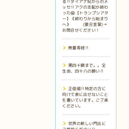
る‼️ダイアナ妃からのメ
ッセ‼️アクの支配が終わ
った😱【トランプシアタ
ー】《終わりから始まり
へ》 (要合言葉)→
お問合せください！
無量寿経‼️
第四十願まで。。全
生命、四十八の願い‼️
正信偈‼️特定の方に
向けて表に出せないこと
を書いています。ご了承
ください。
世界の新しい門出に