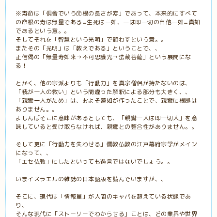
※寿命は「倶舎でいう命根の長さが寿」であって、本来的にすべて
の命根の寿は無量である=生死は一如、一は即一切の自他一如=真如
であるという意。。
そしてそれを「智慧という光明」で顕わすという意。。
またその「光明」は「教えである」ということで、、
正信偈の「無量寿如来→不可思議光→法蔵菩薩」という展開にな
る！
とかく、他の宗派よりも「行動力」を真宗僧侶が持たないのは、
「我が一人の救い」という間違った解釈による部分も大きく、、
「親鸞一人がため」は、およそ蓮如が作ったことで、親鸞に根拠は
ありません。。
よしんばそこに意味があるとしても、「親鸞一人は即一切人」を意
味していると受け取らなければ、親鸞との整合性がありません。。
そして更に「行動力を失わせる」儒教仏教の江戸幕府宗学がメイン
になって、、
「エセ仏教」にしたといっても過言ではないでしょう。。
いまイスラエルの雑誌の日本語版を読んでいますが、、
そこに、現代は「情報量」が人間のキャパを超えている状態であ
り、
そんな現代に「ストーリーでわからせる」ことは、どの業界や世界