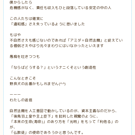
僕からしたら
危機感がなく、責任も収入もひと段落している安定の中の人
この人たちは確実に
「違和感」さえ失っているように思いました
もはや
不自然さえも感じないのであれば「アミダ＝自然法爾」と捉えてい
る僧侶さえやはり元々まわりにはいなかったといえます
愚痴を吐きつつも
「ならばどうする？」というナニくそという創造性
こんなときこそ
野良犬の出番かもしれません(^^)
ーーー
わたしの返信
自然法爾を人工意図で動かしているのが、資本主義なのだから、
「後鳥羽上皇や主上臣下」を批判した親鸞のように、
「本来の生命(寿命)」のあり方を「光明」をもって「利他る」の
が、
「仏教徒」の使命であろうかと思うんです。