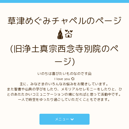
草津めぐみチャペルのページ
🛕💒
(旧浄土真宗西念寺別院のペ
ージ)
いのちは喜びたいものなのです🤗
I love you 💞
主に、みなさまのいろんなお悩みをお聞きしています。
また聖書や仏典の学びをしたり、メモリアルセレモニーをしたりと、ひ
とのあたたかいコミュニケーションの場になればと思って活動中です。
一人で時空をゆったり過ごしていただくこともできます。
メニュー