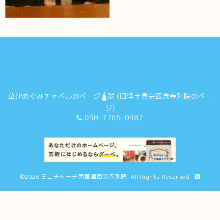
草津めぐみチャペルのページ🛕💒 (旧浄土真宗西念寺別院のペー
ジ)
090-7765-0987
©2026
ミニチャーチ南草津西念寺別院
. All Rights Reserved.