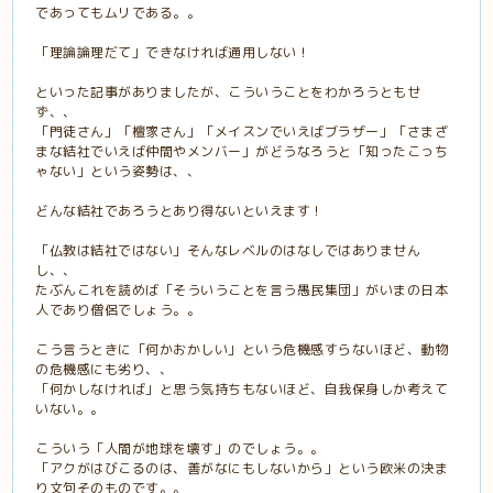
であってもムリである。。
「理論論理だて」できなければ通用しない！
といった記事がありましたが、こういうことをわかろうともせ
ず、、
「門徒さん」「檀家さん」「メイスンでいえばブラザー」「さまざ
まな結社でいえば仲間やメンバー」がどうなろうと「知ったこっち
ゃない」という姿勢は、、
どんな結社であろうとあり得ないといえます！
「仏教は結社ではない」そんなレベルのはなしではありません
し、、
たぶんこれを読めば「そういうことを言う愚民集団」がいまの日本
人であり僧侶でしょう。。
こう言うときに「何かおかしい」という危機感すらないほど、動物
の危機感にも劣り、、
「何かしなければ」と思う気持ちもないほど、自我保身しか考えて
いない。。
こういう「人間が地球を壊す」のでしょう。。
「アクがはびこるのは、善がなにもしないから」という欧米の決ま
り文句そのものです。。