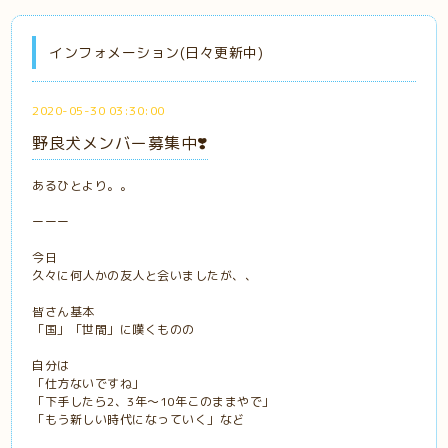
インフォメーション(日々更新中)
2020-05-30 03:30:00
野良犬メンバー募集中❣️
あるひとより。。
ーーー
今日
久々に何人かの友人と会いましたが、、
皆さん基本
「国」「世間」に嘆くものの
自分は
「仕方ないですね」
「下手したら2、3年〜10年このままやで」
「もう新しい時代になっていく」など