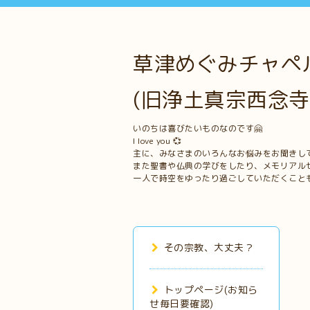
草津めぐみチャペル
(旧浄土真宗西念寺
いのちは喜びたいものなのです🤗
I love you 💞
主に、みなさまのいろんなお悩みをお聞きし
また聖書や仏典の学びをしたり、メモリアル
一人で時空をゆったり過ごしていただくこと
その宗教、大丈夫？
トップページ(お知ら
せ毎日要確認)