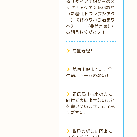
る‼️ダイアナ妃からのメ
ッセ‼️アクの支配が終わ
った😱【トランプシアタ
ー】《終わりから始まり
へ》 (要合言葉)→
お問合せください！
無量寿経‼️
第四十願まで。。全
生命、四十八の願い‼️
正信偈‼️特定の方に
向けて表に出せないこと
を書いています。ご了承
ください。
世界の新しい門出に