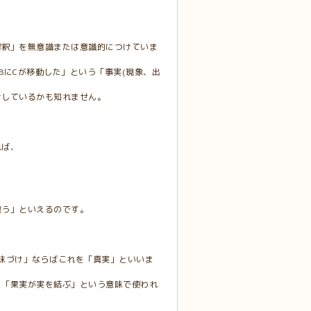
解釈」を無意識または意識的につけていま
BにCが移動した」という「事実(現象、出
けしているかも知れません。
れば、
違う」といえるのです。
味づけ」ならばこれを「真実」といいま
を「果実が実を結ぶ」という意味で使われ