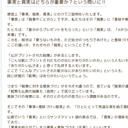
事実と真実はどちらが重要か？という問いに‼️
便宜上「事実、現実、真実」にわけてご説明をいたします。
「事実」は「現象やことがら」ですが、私たちはその「現象」に「意味や
す。
たとえば、「誰かからプレゼントをもらった」という「現実」は、「Aがら
来事」です。
これを、相手は「要らないものを、ただ処分のつもりであげた」と意味づ
ここの違いが、それぞれの「現実」ということです。
「仏がプリントされた絵像」があるとします。
「こんな紙にプリントされたもののなにがありがたいのか」という人もい
「ありがたい仏さま」と思って礼拝する人もいます。
ここで「こんなプリントされた紙のなにがありがたいのか」という人も、
同じ状態の「紙幣」はありがたいというでしょう。
つまり「現象に対する意味づけ」がそれぞれ違うので、見ている「現実が
「紙幣も仏教の絵像も〈信用〉」で成り立っています。
意味づけの背景には、そのひとのものの見方という課題があるのです。
そこでその「事実+意味づけ=現実』が、「ひとにとって有益な実を結ぶ意
す。
仏教でいう「真実」というサンスクリット語の原点では、「真実」の意味
ており、
「果実を枯らせてしまう事実＋意味づけは〈不実〉」といいます。