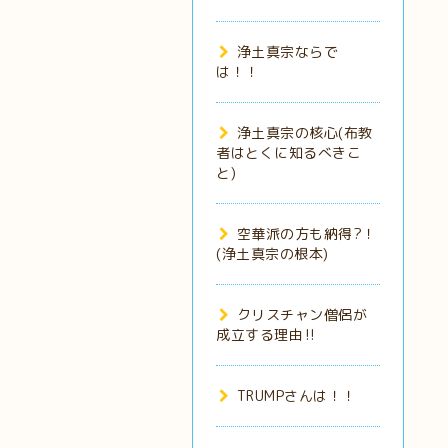
浄土真宗ならで
は！！
浄土真宗の核心(布教
者はとくに知るべきこ
と)
空華派の方も納得?！
(浄土真宗の根本)
クリスチャン僧侶が
成立する理由‼️
TRUMPさんは！！