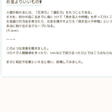
お金よりいいもの❣️
人間が助かるには、「交渉力」「適応力」をもつことである。
それを、何かが起こるまでに身につけて「良き友人や仲間」を作って行く
お金儲けの方法を考えたり、お金を増やすよりも「良き友人や仲間」とい
本当に助け合えるグループになる。
(P.Jane)
ーーー
このような言葉を聞きました。
コロナで人間関係を失ったり、SNSなどで知り合ったひとではこうはなら
まさに和合や友愛といえると思い、投稿してみました。