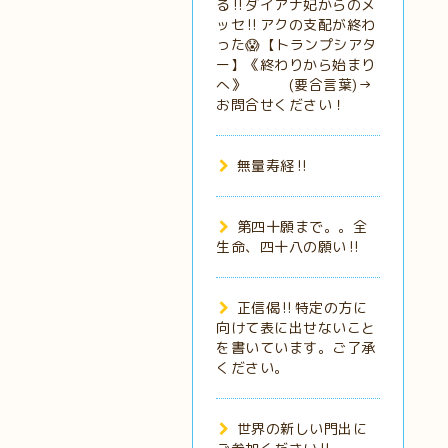
る‼️ダイアナ妃からのメ
ッセ‼️アクの支配が終わ
った😱【トランプシアタ
ー】《終わりから始まり
へ》 (要合言葉)→
お問合せください！
無量寿経‼️
第四十願まで。。全
生命、四十八の願い‼️
正信偈‼️特定の方に
向けて表に出せないこと
を書いています。ご了承
ください。
世界の新しい門出に