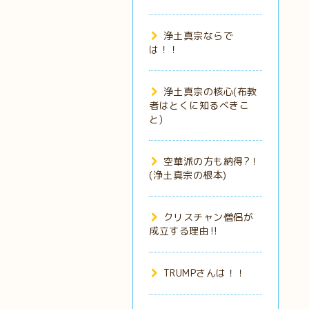
浄土真宗ならで
は！！
浄土真宗の核心(布教
者はとくに知るべきこ
と)
空華派の方も納得?！
(浄土真宗の根本)
クリスチャン僧侶が
成立する理由‼️
TRUMPさんは！！