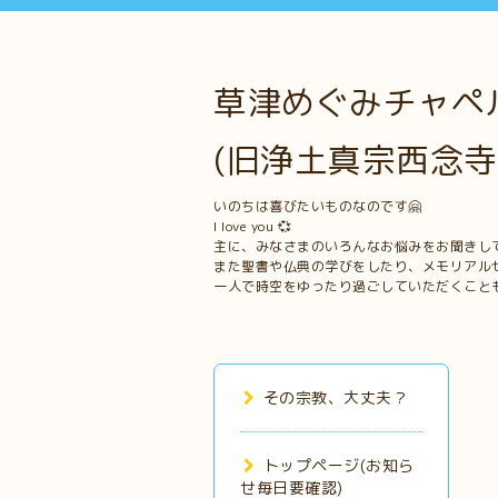
草津めぐみチャペル
(旧浄土真宗西念寺
いのちは喜びたいものなのです🤗
I love you 💞
主に、みなさまのいろんなお悩みをお聞きし
また聖書や仏典の学びをしたり、メモリアル
一人で時空をゆったり過ごしていただくこと
その宗教、大丈夫？
トップページ(お知ら
せ毎日要確認)