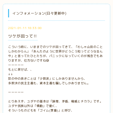
インフォメーション(日々更新中)
2021-01-11 18:33:00
ツケが回って‼️
こういう時に、いままでのツケが回ってきて、「わしゃ山田のこと
しかわからん」「あんたのように世界がどうこう知ってどうなるん
や」と言ってたひとたちが、パニックになっていくのが残念でもあ
りますが、仕方ないですね😅
ーーーーー
もとに戻せば、、
↓↓
世の中の良きことは「少数派」にしかありませんから、
多数決の民主主義も、資本主義も騙しでしかありません。
ーーーーー
とりあえず、ユダヤの基本は「論理、矛盾、権威とチカラ」です。
ユダヤ民族以外は「情動」で動く、
そういうものどもを「ゴイム(家畜)」と呼び、