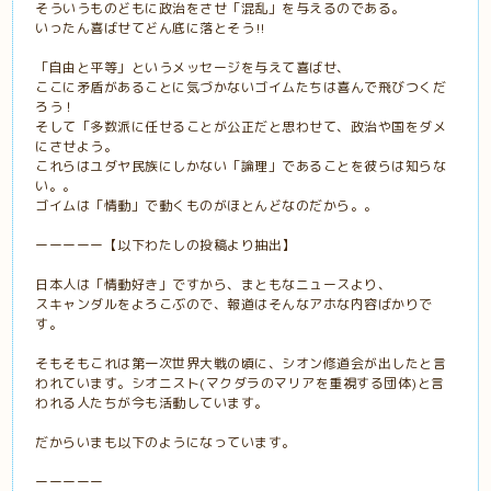
そういうものどもに政治をさせ「混乱」を与えるのである。
いったん喜ばせてどん底に落とそう‼️
「自由と平等」というメッセージを与えて喜ばせ、
ここに矛盾があることに気づかないゴイムたちは喜んで飛びつくだ
ろう！
そして「多数派に任せることが公正だと思わせて、政治や国をダメ
にさせよう。
これらはユダヤ民族にしかない「論理」であることを彼らは知らな
い。。
ゴイムは「情動」で動くものがほとんどなのだから。。
ーーーーー【以下わたしの投稿より抽出】
日本人は「情動好き」ですから、まともなニュースより、
スキャンダルをよろこぶので、報道はそんなアホな内容ばかりで
す。
そもそもこれは第一次世界大戦の頃に、シオン修道会が出したと言
われています。シオニスト(マクダラのマリアを重視する団体)と言
われる人たちが今も活動しています。
だからいまも以下のようになっています。
ーーーーー