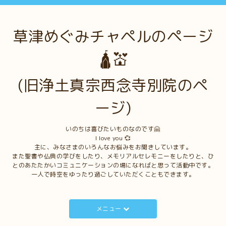
草津めぐみチャペルのページ
🛕💒
(旧浄土真宗西念寺別院のペ
ージ)
いのちは喜びたいものなのです🤗
I love you 💞
主に、みなさまのいろんなお悩みをお聞きしています。
また聖書や仏典の学びをしたり、メモリアルセレモニーをしたりと、ひ
とのあたたかいコミュニケーションの場になればと思って活動中です。
一人で時空をゆったり過ごしていただくこともできます。
メニュー