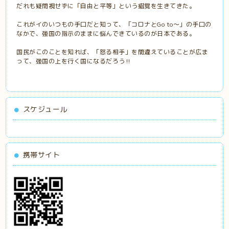
だれも疑問視せずに「自由と平等」という錯覚を生きてきた。
これがイのいつもの手口だと知って、「コロナとGo to〜」の手口の
なかで、強国の指示のままに悩んできているのが日本である。
国民がこのことを知れば、「怒る相手」を間違えていることが広ま
って、強国の上を行く国になるだろう‼️
スケジュール
携帯サイト