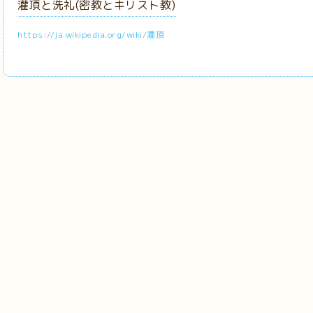
灌頂と洗礼(密教とキリスト教)
https://ja.wikipedia.org/wiki/灌頂