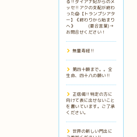
る‼️ダイアナ妃からのメ
ッセ‼️アクの支配が終わ
った😱【トランプシアタ
ー】《終わりから始まり
へ》 (要合言葉)→
お問合せください！
無量寿経‼️
第四十願まで。。全
生命、四十八の願い‼️
正信偈‼️特定の方に
向けて表に出せないこと
を書いています。ご了承
ください。
世界の新しい門出に