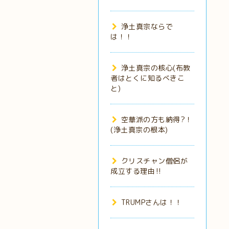
浄土真宗ならで
は！！
浄土真宗の核心(布教
者はとくに知るべきこ
と)
空華派の方も納得?！
(浄土真宗の根本)
クリスチャン僧侶が
成立する理由‼️
TRUMPさんは！！