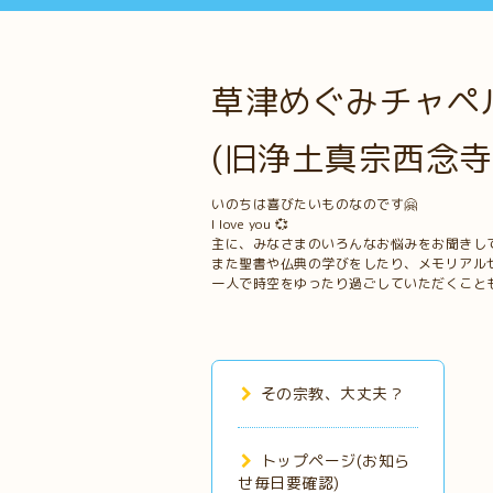
草津めぐみチャペル
(旧浄土真宗西念寺
いのちは喜びたいものなのです🤗
I love you 💞
主に、みなさまのいろんなお悩みをお聞きし
また聖書や仏典の学びをしたり、メモリアル
一人で時空をゆったり過ごしていただくこと
その宗教、大丈夫？
トップページ(お知ら
せ毎日要確認)