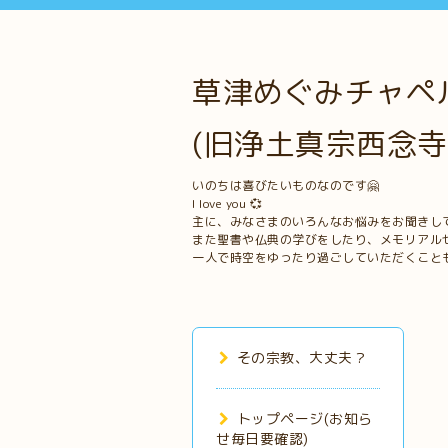
草津めぐみチャペル
(旧浄土真宗西念寺
いのちは喜びたいものなのです🤗
I love you 💞
主に、みなさまのいろんなお悩みをお聞きし
また聖書や仏典の学びをしたり、メモリアル
一人で時空をゆったり過ごしていただくこと
その宗教、大丈夫？
トップページ(お知ら
せ毎日要確認)