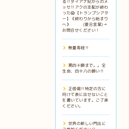
る‼️ダイアナ妃からのメ
ッセ‼️アクの支配が終わ
った😱【トランプシアタ
ー】《終わりから始まり
へ》 (要合言葉)→
お問合せください！
無量寿経‼️
第四十願まで。。全
生命、四十八の願い‼️
正信偈‼️特定の方に
向けて表に出せないこと
を書いています。ご了承
ください。
世界の新しい門出に