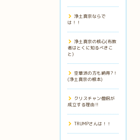
浄土真宗ならで
は！！
浄土真宗の核心(布教
者はとくに知るべきこ
と)
空華派の方も納得?！
(浄土真宗の根本)
クリスチャン僧侶が
成立する理由‼️
TRUMPさんは！！