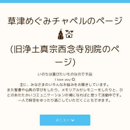
草津めぐみチャペルのページ
🛕💒
(旧浄土真宗西念寺別院のペ
ージ)
いのちは喜びたいものなのです🤗
I love you 💞
主に、みなさまのいろんなお悩みをお聞きしています。
また聖書や仏典の学びをしたり、メモリアルセレモニーをしたりと、ひ
とのあたたかいコミュニケーションの場になればと思って活動中です。
一人で時空をゆったり過ごしていただくこともできます。
メニュー