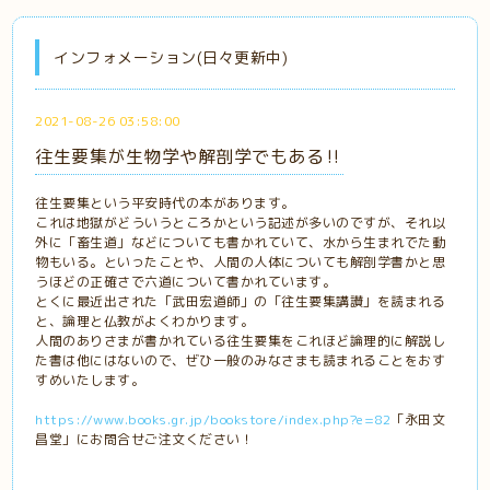
インフォメーション(日々更新中)
2021-08-26 03:58:00
往生要集が生物学や解剖学でもある‼️
往生要集という平安時代の本があります。
これは地獄がどういうところかという記述が多いのですが、それ以
外に「畜生道」などについても書かれていて、水から生まれでた動
物もいる。といったことや、人間の人体についても解剖学書かと思
うほどの正確さで六道について書かれています。
とくに最近出された「武田宏道師」の「往生要集講讃」を読まれる
と、論理と仏教がよくわかります。
人間のありさまが書かれている往生要集をこれほど論理的に解説し
た書は他にはないので、ぜひ一般のみなさまも読まれることをおす
すめいたします。
https://www.books.gr.jp/bookstore/index.php?e=82
「永田文
昌堂」にお問合せご注文ください！