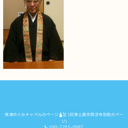
草津めぐみチャペルのページ🛕💒 (旧浄土真宗西念寺別院のペー
ジ)
090-7765-0987