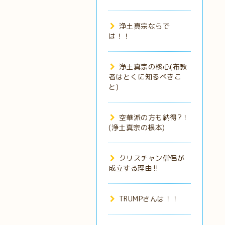
浄土真宗ならで
は！！
浄土真宗の核心(布教
者はとくに知るべきこ
と)
空華派の方も納得?！
(浄土真宗の根本)
クリスチャン僧侶が
成立する理由‼️
TRUMPさんは！！