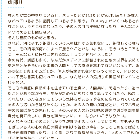
虚飾‼️
なんだか世の中を見ていると、ネットだとかSNSだとかYouTubeだとか
ながっているように錯覚しているように思う。「いいね」がいくつあると
なことがよりどころになったり、その人の自己実現になったり、そんなこ
いつ消えるとも限らない。
そんな程度のものだと思う。
けれど、別にそれで納得している人を批判する気もないし、納得してるな
でも、その納得が何かによって揺らぐことがないように、そういうところ
て「そんなことに振り回されるなよ」ってアドバイスしたい。
今の時代、誘惑も多く、なんだかメディアに影響された幻想の世界を求め
臭さだとかそういった本来の人間としての原点を忘れてないかなぁって、
SNSなどで炎上するだとか、個人が特定されないからって言って、いじめ
かお下品な言葉も使われているし、なんだか人の気持ちの奥底がドンドン
じゃない。
でも心の奥底に自然の中を生きている土臭い、人間臭い、間違ったり、迷
たことがありながらも、誰かがためらいもなく寄り添ってくれたり、励ま
くれたり、みんな互いにそういう気持ちがあるはずなのに忘れられている
あの人は汚いから触りたくないとか、あの人の匂いが嫌だとか、パワハラ
字の言葉ばかりが先行して、その人その人の心の奥底の嘆きや叫びを誰も
自分を見て欲しい、自分を輝かせたい、あーなりたいこうなりたい。
そんなふうに自分のことばかりを虚飾で固めようとしていても、誰もそん
そばにいる人の心の奥底の嘆きや叫びや苦悩の声を、少しでも耳をそばだ
自分を虚飾で飾ったり、よく見せたりする暇があったら、1人の人にでも心
ぽど価値があることだと思う。