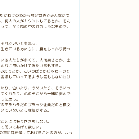
なんだかわけのわからない世界でみんながつ
か、何人の人がカウントしてるとか、そん
とって、全く風の中の灯のようなもので、
らそれでいいとも思う。
を生きている方たちに、腹をしっかり持っ
ている人たちが多くて、人間臭さとか、土
みんなに問いかけてみたい気もする。
てみたりとか、こいつばっかじゃねーのと
と崩壊していってるような気もしないわけ
ったり、泣いたり、うめいたり、そういっ
してくれたり、心のそこから一緒に悩んで
ように思う。
だのモラハラだのブラック企業だのと横文
聞いていないような気がする。
なことには振り向きもしない。
てて聞いてあげて欲しい。
の声に耳を傾けてあげることの方が、よっ