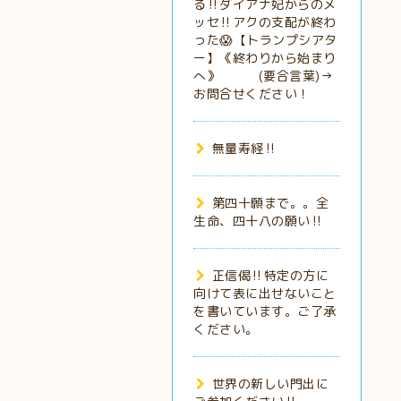
る‼️ダイアナ妃からのメ
ッセ‼️アクの支配が終わ
った😱【トランプシアタ
ー】《終わりから始まり
へ》 (要合言葉)→
お問合せください！
無量寿経‼️
第四十願まで。。全
生命、四十八の願い‼️
正信偈‼️特定の方に
向けて表に出せないこと
を書いています。ご了承
ください。
世界の新しい門出に