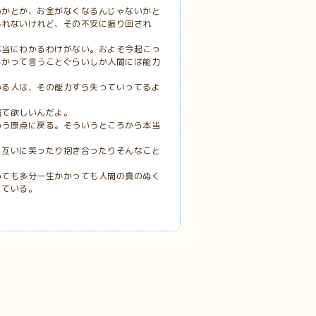
いかとか、お金がなくなるんじゃないかと
しれないけれど、その不安に振り回され
本当にわかるわけがない。およそ今起こっ
るかって言うことぐらいしか人間には能力
いる人は、その能力すら失っていってるよ
居て欲しいんだよ。
いう原点に戻る。そういうところから本当
、互いに笑ったり抱き合ったりそんなこと
いても多分一生かかっても人間の真のぬく
っている。