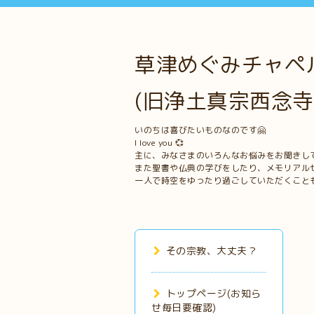
草津めぐみチャペル
(旧浄土真宗西念寺
いのちは喜びたいものなのです🤗
I love you 💞
主に、みなさまのいろんなお悩みをお聞きし
また聖書や仏典の学びをしたり、メモリアル
一人で時空をゆったり過ごしていただくこと
その宗教、大丈夫？
トップページ(お知ら
せ毎日要確認)