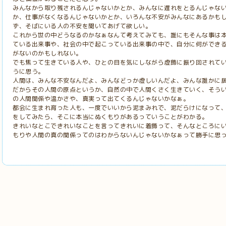
みんなから取り残されるんじゃないかとか、みんなに遅れをとるんじゃな
か、仕事がなくなるんじゃないかとか、いろんな不安がみんなにあるかも
ず、そばにいる人の不安を聞いてあげて欲しい。
これから世の中どうなるのかなぁなんて考えてみても、誰にもそんな事は
ている出来事や、社会の中で起こっている出来事の中で、自分に何ができ
がないのかもしれない。
でも焦って生きている人や、ひとの目を気にしながら虚飾に振り回されて
うに思う。
人間は、みんな不安なんだよ、みんなどっか虚しいんだよ、みんな誰かに
だからその人間の原点というか、自然の中で人間くさく生きていく、そう
の人間関係や温かさや、真実って出てくるんじゃないかなぁ。
都会に生まれ育った人も、一度でいいから泥まみれで、泥だらけになって
をしてみたら、そこに本当にぬくもりがあるっていうことがわかる。
きれいなとこできれいなことを言ってきれいに着飾って、そんなところに
もりや人間の真の関係ってのはわからないんじゃないかなぁって勝手に思