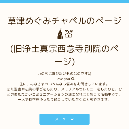
草津めぐみチャペルのページ
🛕💒
(旧浄土真宗西念寺別院のペ
ージ)
いのちは喜びたいものなのです🤗
I love you 💞
主に、みなさまのいろんなお悩みをお聞きしています。
また聖書や仏典の学びをしたり、メモリアルセレモニーをしたりと、ひ
とのあたたかいコミュニケーションの場になればと思って活動中です。
一人で時空をゆったり過ごしていただくこともできます。
メニュー