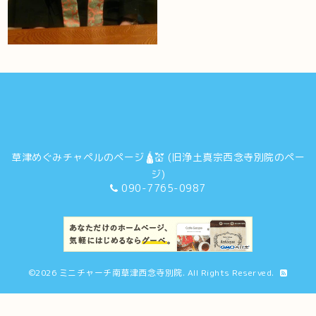
草津めぐみチャペルのページ🛕💒 (旧浄土真宗西念寺別院のペー
ジ)
090-7765-0987
©2026
ミニチャーチ南草津西念寺別院
. All Rights Reserved.