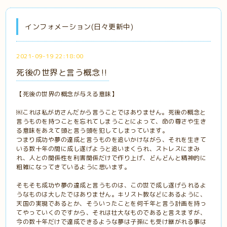
インフォメーション(日々更新中)
2021-09-19 22:18:00
死後の世界と言う概念‼️
【死後の世界の概念が与える意味】
￼これは私が坊さんだから言うことではありません。死後の概念と
言うものを持つことを忘れてしまうことによって、命の尊さや生き
る意味をあえて頭と言う頭を犯してしまっています。
つまり成功や夢の達成と言うものを追いかけながら、それを生きて
いる数十年の間に成し遂げようと追いまくられ、ストレスにまみ
れ、人との関係性を利害関係だけで作り上げ、どんどんと精神的に
粗雑になってきているように思います。
そもそも成功や夢の達成と言うものは、この世で成し遂げられるよ
うなものは大したではありません。キリスト教などにあるように、
天国の実現であるとか、そういったことを何千年と言う計画を持っ
てやっていくのですから、それは壮大なものであると言えますが、
今の数十年だけで達成できるような夢は子孫にも受け継がれる事は