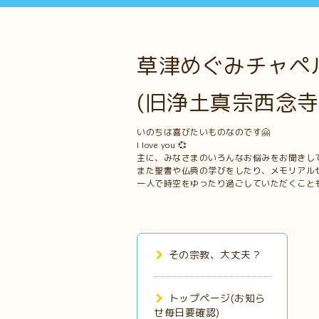
草津めぐみチャペル
(旧浄土真宗西念寺
いのちは喜びたいものなのです🤗
I love you 💞
主に、みなさまのいろんなお悩みをお聞きし
また聖書や仏典の学びをしたり、メモリアル
一人で時空をゆったり過ごしていただくこと
その宗教、大丈夫？
トップページ(お知ら
せ毎日要確認)