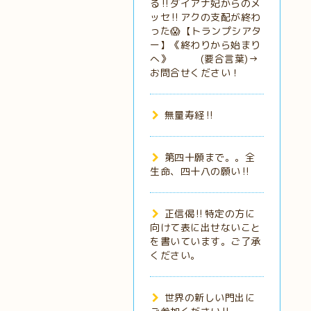
る‼️ダイアナ妃からのメ
ッセ‼️アクの支配が終わ
った😱【トランプシアタ
ー】《終わりから始まり
へ》 (要合言葉)→
お問合せください！
無量寿経‼️
第四十願まで。。全
生命、四十八の願い‼️
正信偈‼️特定の方に
向けて表に出せないこと
を書いています。ご了承
ください。
世界の新しい門出に