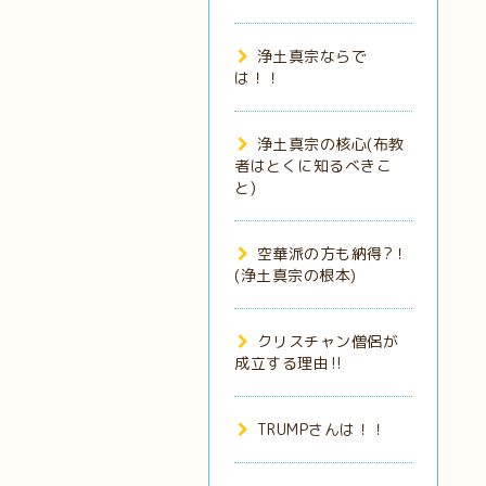
浄土真宗ならで
は！！
浄土真宗の核心(布教
者はとくに知るべきこ
と)
空華派の方も納得?！
(浄土真宗の根本)
クリスチャン僧侶が
成立する理由‼️
TRUMPさんは！！