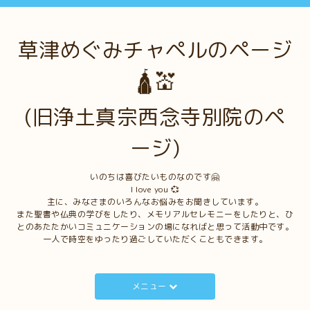
草津めぐみチャペルのページ
🛕💒
(旧浄土真宗西念寺別院のペ
ージ)
いのちは喜びたいものなのです🤗
I love you 💞
主に、みなさまのいろんなお悩みをお聞きしています。
また聖書や仏典の学びをしたり、メモリアルセレモニーをしたりと、ひ
とのあたたかいコミュニケーションの場になればと思って活動中です。
一人で時空をゆったり過ごしていただくこともできます。
メニュー