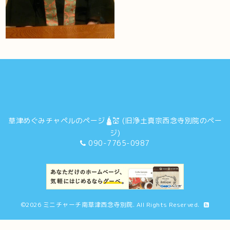
草津めぐみチャペルのページ🛕💒 (旧浄土真宗西念寺別院のペー
ジ)
090-7765-0987
©2026
ミニチャーチ南草津西念寺別院
. All Rights Reserved.