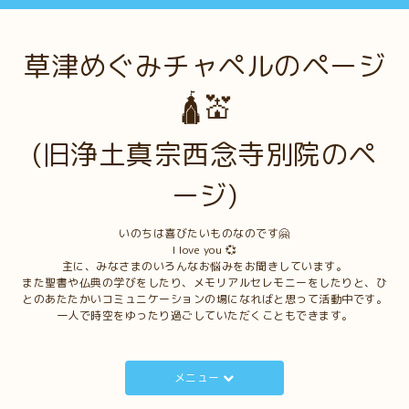
草津めぐみチャペルのページ
🛕💒
(旧浄土真宗西念寺別院のペ
ージ)
いのちは喜びたいものなのです🤗
I love you 💞
主に、みなさまのいろんなお悩みをお聞きしています。
また聖書や仏典の学びをしたり、メモリアルセレモニーをしたりと、ひ
とのあたたかいコミュニケーションの場になればと思って活動中です。
一人で時空をゆったり過ごしていただくこともできます。
メニュー