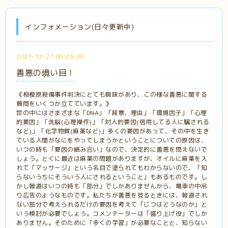
インフォメーション(日々更新中)
2021-12-27 00:26:00
善悪の境い目！
《相模原殺傷事件判決にとても興味があり、この様な善悪に関する
質問をいくつか立てています。》
世の中にはさまざまな「DNA」「背景、理由」「環境因子」「心理
的要因」「洗脳(心理操作)」「対人的要因(信用してる人に騙される
など)」「化学物質(麻薬など)」多くの要因があって、その中を生き
ている人間がなにをやってしまうかということについての原因は、
いつの時も「要因の絡み合い」なので、決定的に善悪を問えないで
しょう。とくに最近は麻薬の問題がありますが、オイルに麻薬を入
れて「マッサージ」という名目で塗られてもわからないので、「知
らないうちにそういう人にされるということ」もあるものです。し
かし報道はいつの時も「部分」でしかありませんから、電車の中吊
り広告のようなものです。私たちが善悪を見るときには、報道され
ない部分で考えられるだけの要因を考えて「じつはどうなのか」と
いう検討が必要でしょう。コメンテーターは「盛り上げ役」でしか
ありません。そのために「多くの学習」が必要なことと、知らない