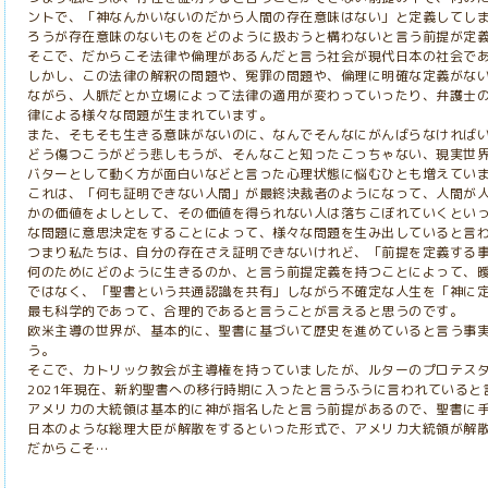
ントで、「神なんかいないのだから人間の存在意味はない」と定義してし
ろうが存在意味のないものをどのように扱おうと構わないと言う前提が定
そこで、だからこそ法律や倫理があるんだと言う社会が現代日本の社会で
しかし、この法律の解釈の問題や、冤罪の問題や、倫理に明確な定義がな
ながら、人脈だとか立場によって法律の適用が変わっていったり、弁護士
律による様々な問題が生まれています。
また、そもそも生きる意味がないのに、なんでそんなにがんばらなければ
どう傷つこうがどう悲しもうが、そんなこと知ったこっちゃない、現実世
バターとして動く方が面白いなどと言った心理状態に悩むひとも増えてい
これは、「何も証明できない人間」が最終決裁者のようになって、人間が
かの価値をよしとして、その価値を得られない人は落ちこぼれていくとい
な問題に意思決定をすることによって、様々な問題を生み出していると言
つまり私たちは、自分の存在さえ証明できないけれど、「前提を定義する
何のためにどのように生きるのか、と言う前提定義を持つことによって、
ではなく、「聖書という共通認識を共有」しながら不確定な人生を「神に
最も科学的であって、合理的であると言うことが言えると思うのです。
欧米主導の世界が、基本的に、聖書に基づいて歴史を進めていると言う事
う。
そこで、カトリック教会が主導権を持っていましたが、ルターのプロテス
2021年現在、新約聖書への移行時期に入ったと言うふうに言われている
アメリカの大統領は基本的に神が指名したと言う前提があるので、聖書に
日本のような総理大臣が解散をするといった形式で、アメリカ大統領が解
だからこそ…