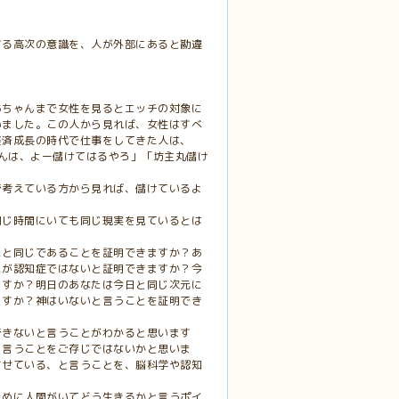
する高次の意識を、人が外部にあると勘違
あちゃんまで女性を見るとエッチの対象に
いました。この人から見れば、女性はすべ
経済成長の時代で仕事をしてきた人は、
さんは、よー儲けてはるやろ」「坊主丸儲け
で考えている方から見れば、儲けているよ
同じ時間にいても同じ現実を見ているとは
たと同じであることを証明できますか？あ
たが認知症ではないと証明できますか？今
ますか？明日のあなたは今日と同じ次元に
ますか？神はいないと言うことを証明でき
できないと言うことがわかると思います
と言うことをご存じではないかと思いま
させている、と言うことを、脳科学や認知
ために人間がいてどう生きるかと言うポイ