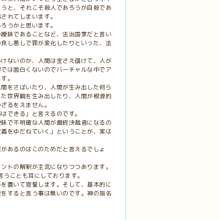
まうと、それこそ殺人であろうが自殺であ
義されてしまいます。
あろうかと思います。
い曖昧であることなど、法治国家だと言い
の良し悪しで罪が変化したりといった、法
いけないのか、人間は金さえ儲けて、人が
界では面白くないのでバーチャルな中でア
ます。
人間をさばいたり、人間が生み出した何ら
った世界観を生み出したり、人間が根源的
わざるをえません。
事はできる」と言えるのです。
曖昧で不明確な人間が最終決裁者になるの
定義をゆだねていく」ということが、実は
実があるのはこのためだと言えるでしょ
タントの解釈が主流になりつつあります。
と言うことも耳にしております。
手を置いて宣誓します。そして、基本的に
散をすると言う事は無いのです。神の指名