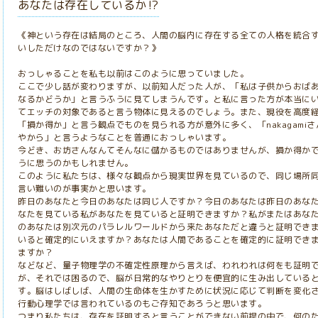
あなたは存在しているか⁉︎
《神という存在は結局のところ、人間の脳内に存在する全ての人格を統合
いしただけなのではないですか？》
おっしゃることを私も以前はこのように思っていました。
ここで少し話が変わりますが、以前知人だった人が、「私は子供からおば
なるかどうか」と言うふうに見てしまうんです。と私に言った方が本当に
てエッチの対象であると言う物体に見えるのでしょう。また、現役を高度
「損か得か」と言う観点でものを見られる方が意外に多く、「nakagami
やから」と言うようなことを普通におっしゃいます。
今どき、お坊さんなんてそんなに儲かるものではありませんが、損か得か
うに思うのかもしれません。
このように私たちは、様々な観点から現実世界を見ているので、同じ場所
言い難いのが事実かと思います。
昨日のあなたと今日のあなたは同じ人ですか？今日のあなたは昨日のあな
なたを見ている私があなたを見ていると証明できますか？私がまたはあな
のあなたは別次元のパラレルワールドから来たあなただと違うと証明でき
いると確定的にいえますか？あなたは人間であることを確定的に証明でき
ますか？
などなど、量子物理学の不確定性原理から言えば、われわれは何をも証明
が、それでは困るので、脳が日常的なやりとりを便宜的に生み出している
す。脳はしばしば、人間の生命体を生かすために状況に応じて判断を変化
行動心理学では言われているのもご存知であろうと思います。
つまり私たちは、存在を証明すると言うことができない前提の中で、何の