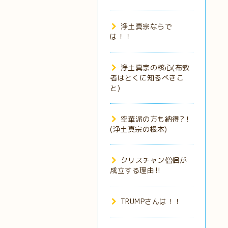
浄土真宗ならで
は！！
浄土真宗の核心(布教
者はとくに知るべきこ
と)
空華派の方も納得?！
(浄土真宗の根本)
クリスチャン僧侶が
成立する理由‼️
TRUMPさんは！！