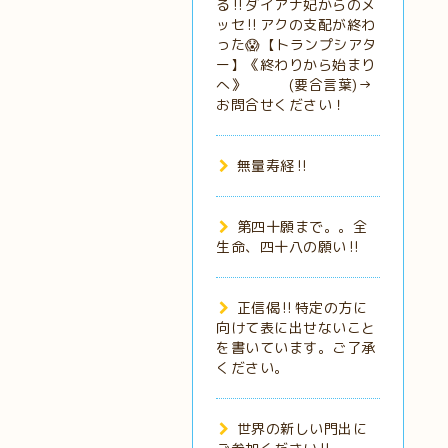
る‼️ダイアナ妃からのメ
ッセ‼️アクの支配が終わ
った😱【トランプシアタ
ー】《終わりから始まり
へ》 (要合言葉)→
お問合せください！
無量寿経‼️
第四十願まで。。全
生命、四十八の願い‼️
正信偈‼️特定の方に
向けて表に出せないこと
を書いています。ご了承
ください。
世界の新しい門出に