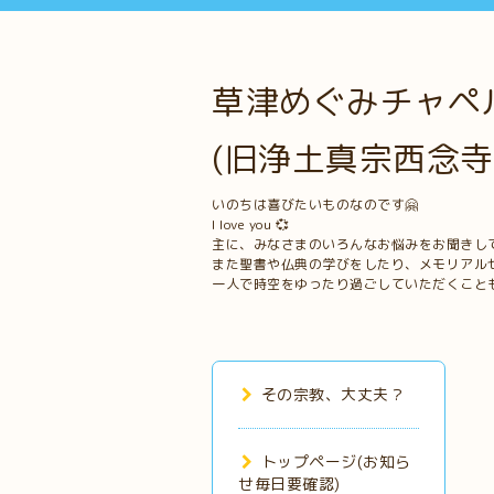
草津めぐみチャペル
(旧浄土真宗西念寺
いのちは喜びたいものなのです🤗
I love you 💞
主に、みなさまのいろんなお悩みをお聞きし
また聖書や仏典の学びをしたり、メモリアル
一人で時空をゆったり過ごしていただくこと
その宗教、大丈夫？
トップページ(お知ら
せ毎日要確認)