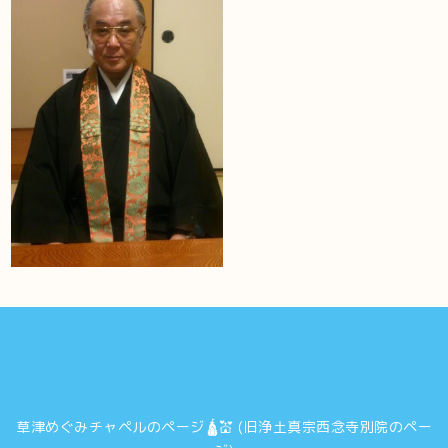
草津めぐみチャペルのページ🛕💒 (旧浄土真宗西念寺別院のペー