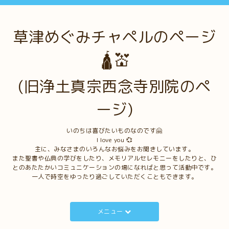
草津めぐみチャペルのページ
🛕💒
(旧浄土真宗西念寺別院のペ
ージ)
いのちは喜びたいものなのです🤗
I love you 💞
主に、みなさまのいろんなお悩みをお聞きしています。
また聖書や仏典の学びをしたり、メモリアルセレモニーをしたりと、ひ
とのあたたかいコミュニケーションの場になればと思って活動中です。
一人で時空をゆったり過ごしていただくこともできます。
メニュー