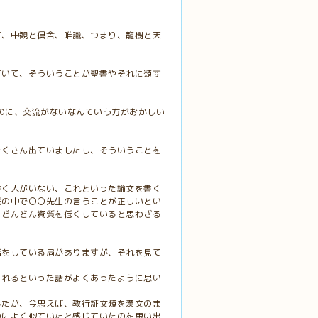
て、中観と倶舎、唯識、つまり、龍樹と天
ていて、そういうことが聖書やそれに類す
るのに、交流がないなんていう方がおかしい
たくさん出ていましたし、そういうことを
書く人がいない、これといった論文を書く
派の中で〇〇先生の言うことが正しいとい
、どんどん資質を低くしていると思わざる
話をしている局がありますが、それを見て
くれるといった話がよくあったように思い
したが、今思えば、教行証文類を漢文のま
のによく似ていたと感じていたのを思い出