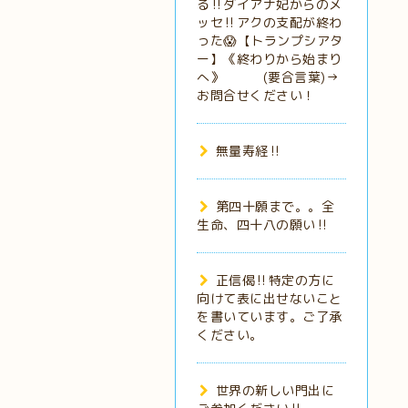
る‼️ダイアナ妃からのメ
ッセ‼️アクの支配が終わ
った😱【トランプシアタ
ー】《終わりから始まり
へ》 (要合言葉)→
お問合せください！
無量寿経‼️
第四十願まで。。全
生命、四十八の願い‼️
正信偈‼️特定の方に
向けて表に出せないこと
を書いています。ご了承
ください。
世界の新しい門出に