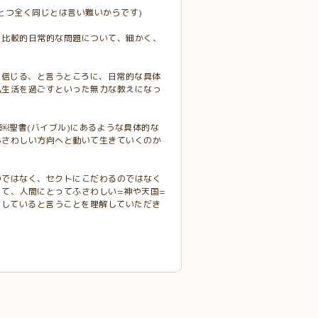
とつ全く同じとは言い難いからです)
、比較的日常的な問題について、細かく、
を信じる、と言うところに、日常的な具体
仏生活を過ごすといった無力な教えになっ
￼聖書(バイブル)にあるような具体的な
ふさわしい方向へと動いて生きていくのか
のではなく、セクトにこだわるのではなく
て、人間にとってふさわしい=神や天国=
言していると言うことを理解していただき