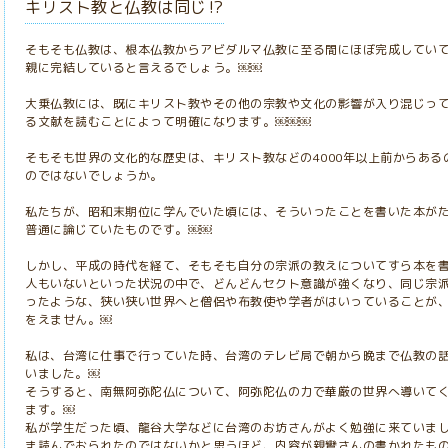
キリスト教と仏教は同じ⁉️
そもそも仏教は、根本仏教からアビダルマ仏教に至る間にほぼ完成してい
親に完結していると言えるでしょう。￼￼
大乗仏教には、既にキリスト教やその他の宗教や文化の影響が入り混じっ
る文献を読むことによって明確になります。￼￼￼
そもそも世界の文化的な歴史は、キリスト教などの4000年以上前からあ
のではないでしょうか。
私たちが、昭和末期位に学んでいた頃には、そういったことを書いた本が
普通に論じていたものです。￼￼
しかし、平成の時代を経て、そもそも自分の宗派の教えについてすら本を
人もいないといった状況の中で、どんどんセクト意識が強くなり、同じ宗
ったような、狭い狭い世界へと僧侶や布教使や学者がはいっていることが
をえません。￼
私は、台湾に仕事で行っていた時、台湾のテレビ局で朝から晩まで仏教の
いました。￼
そうすると、南無阿弥陀仏について、阿弥陀仏の力で華厳の世界へ導いて
ます。￼
私が学生だった頃、龍谷大学などに台湾のお坊さんがよく勉強に来ていま
ま読んでおられたのではないかと思うほど、内容が親鸞さんの書かれたも