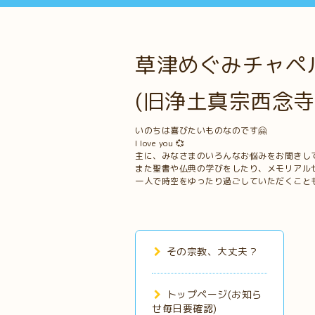
草津めぐみチャペル
(旧浄土真宗西念寺
いのちは喜びたいものなのです🤗
I love you 💞
主に、みなさまのいろんなお悩みをお聞きし
また聖書や仏典の学びをしたり、メモリアル
一人で時空をゆったり過ごしていただくこと
その宗教、大丈夫？
トップページ(お知ら
せ毎日要確認)