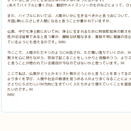
(あえてバイブルと書くのは、翻訳やメイスンリーのものなどによって、ひ
また、バイブルにおいては、人間がいかに生きるべきかと言う点について
天国(神)にふさしき人間になると言うことが書かれていますが、
仏教、中でも浄土教において￼、浄土に生まれるために阿弥陀如来の教え
性がほぼ皆無であると言う事が、曖昧な状態なまま、意味不明に報謝の念
ているようにも思えるのです。￼￼
今ここで、人間がただチリのように￼流され、ただ舞い落ちていくのか、￼
教えを心に持ちながら、世俗で起こることをしっかりと見極めつつ、より
と言うことが問われている境目が今なのではないかと思っています。￼
ここで私は、仏教がどうとかキリスト教がどうとかと言うことを言ってる
より多くを学び、人間や社会の根源を見つめる人がより多くなることによっ
さとりにふさわしい￼方向に生きていく人たちがより増えていくことを提
たいのです。￼
￼￼