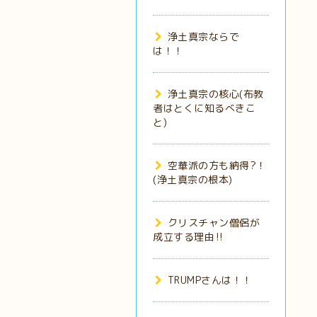
浄土真宗ならで
は！！
浄土真宗の核心(布教
者はとくに知るべきこ
と)
空華派の方も納得?！
(浄土真宗の根本)
クリスチャン僧侶が
成立する理由‼️
TRUMPさんは！！