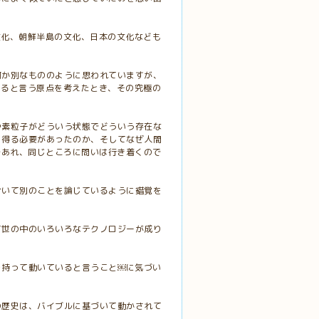
文化、朝鮮半島の文化、日本の文化なども
何か別なもののように思われていますが、
いると言う原点を考えたとき、その究極の
や素粒子がどういう状態でどういう存在な
り得る必要があったのか、そしてなぜ人間
であれ、同じところに問いは行き着くので
おいて別のことを論じているように錯覚を
て世の中のいろいろなテクノロジーが成り
を持って動いていると言うこと￼に気づい
の歴史は、バイブルに基づいて動かされて