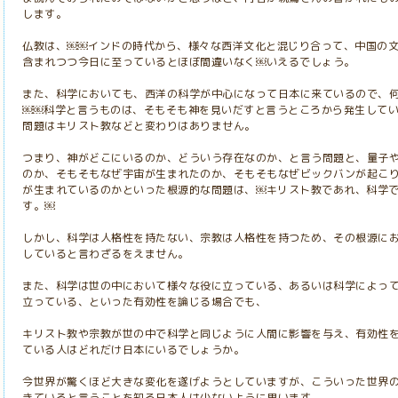
します。
仏教は、￼￼インドの時代から、様々な西洋文化と混じり合って、中国の
含まれつつ今日に至っているとほぼ間違いなく￼いえるでしょう。
また、科学においても、西洋の科学が中心になって日本に来ているので、
￼￼科学と言うものは、そもそも神を見いだすと言うところから発生して
問題はキリスト教などと変わりはありません。
つまり、神がどこにいるのか、どういう存在なのか、と言う問題と、量子
のか、そもそもなぜ宇宙が生まれたのか、そもそもなぜビックバンが起こ
が生まれているのかといった根源的な問題は、￼キリスト教であれ、科学
す。￼
しかし、科学は人格性を持たない、宗教は人格性を持つため、その根源に
していると言わざるをえません。
また、科学は世の中において様々な役に立っている、あるいは科学によっ
立っている、といった有効性を論じる場合でも、
キリスト教や宗教が世の中で科学と同じように人間に影響を与え、有効性
ている人はどれだけ日本にいるでしょうか。
今世界が驚くほど大きな変化を遂げようとしていますが、こういった世界
きていると言うことを知る日本人は少ないように思います。