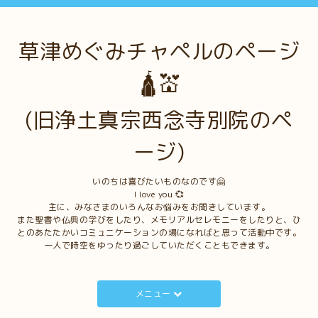
草津めぐみチャペルのページ
🛕💒
(旧浄土真宗西念寺別院のペ
ージ)
いのちは喜びたいものなのです🤗
I love you 💞
主に、みなさまのいろんなお悩みをお聞きしています。
また聖書や仏典の学びをしたり、メモリアルセレモニーをしたりと、ひ
とのあたたかいコミュニケーションの場になればと思って活動中です。
一人で時空をゆったり過ごしていただくこともできます。
メニュー