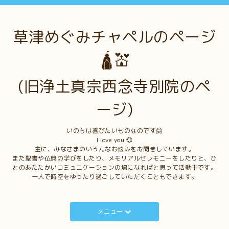
草津めぐみチャペルのページ
🛕💒
(旧浄土真宗西念寺別院のペ
ージ)
いのちは喜びたいものなのです🤗
I love you 💞
主に、みなさまのいろんなお悩みをお聞きしています。
また聖書や仏典の学びをしたり、メモリアルセレモニーをしたりと、ひ
とのあたたかいコミュニケーションの場になればと思って活動中です。
一人で時空をゆったり過ごしていただくこともできます。
メニュー