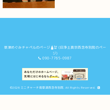
草津めぐみチャペルのページ🛕💒 (旧浄土真宗西念寺別院のペー
ジ)
090-7765-0987
©2026
ミニチャーチ南草津西念寺別院
. All Rights Reserved.