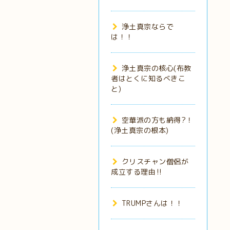
浄土真宗ならで
は！！
浄土真宗の核心(布教
者はとくに知るべきこ
と)
空華派の方も納得?！
(浄土真宗の根本)
クリスチャン僧侶が
成立する理由‼️
TRUMPさんは！！