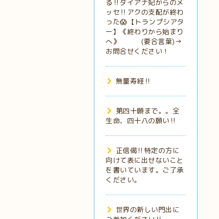
る‼️ダイアナ妃からのメ
ッセ‼️アクの支配が終わ
った😱【トランプシアタ
ー】《終わりから始まり
へ》 (要合言葉)→
お問合せください！
無量寿経‼️
第四十願まで。。全
生命、四十八の願い‼️
正信偈‼️特定の方に
向けて表に出せないこと
を書いています。ご了承
ください。
世界の新しい門出に