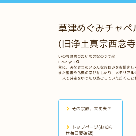
草津めぐみチャペル
(旧浄土真宗西念寺
いのちは喜びたいものなのです🤗
I love you 💞
主に、みなさまのいろんなお悩みをお聞きし
また聖書や仏典の学びをしたり、メモリアル
一人で時空をゆったり過ごしていただくこと
その宗教、大丈夫？
トップページ(お知ら
せ毎日要確認)